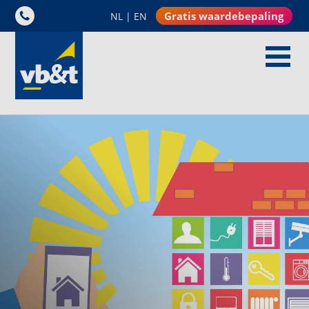
Gratis waardebepaling
NL
|
EN