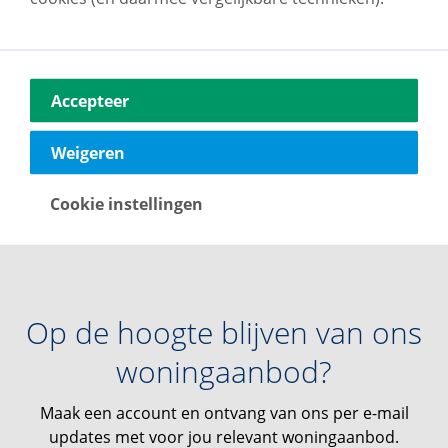
Bij vb&t Makelaars staan jouw wensen altijd
voorop. Daarom worden we door onze klanten
beoordeeld met een
8,5
Benieuwd waarom? Bekijk
Accepteer
de beoordelingen.
Weigeren
Klantbeoordelingen
Cookie instellingen
Op de hoogte blijven van ons
woningaanbod?
Maak een account en ontvang van ons per e-mail
updates met voor jou relevant woningaanbod.