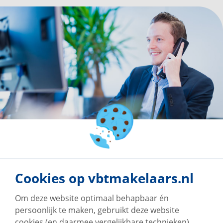
Cookies op vbtmakelaars.nl
Onze klanten geven
Om deze website optimaal behapbaar én
persoonlijk te maken, gebruikt deze website
ons een 9!
cookies (en daarmee vergelijkbare technieken).