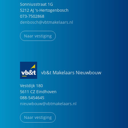
Sonniusstraat
1
G
5212 AJ
's-Hertogenbosch
073-7502868
denbosch@vbtmakelaars.nl
Naar vestiging
vb&t Makelaars Nieuwbouw
Vestdijk
180
5611 CZ
Eindhoven
088-5454645
nieuwbouw@vbtmakelaars.nl
Naar vestiging