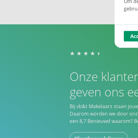
Om de
gebru
Ac
Onze klante
geven ons ee
Bij vb&t Makelaars staan jou
Daarom worden we door onze
een
8,7
Benieuwd waarom? Bek