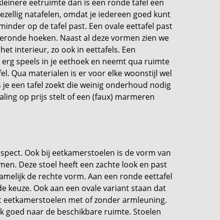
leinere eetruimte dan is een ronde tafel een
ezellig natafelen, omdat je iedereen goed kunt
minder op de tafel past. Een ovale eettafel past
geronde hoeken. Naast al deze vormen zien we
t interieur, zo ook in eettafels. Een
 erg speels in je eethoek en neemt qua ruimte
el. Qua materialen is er voor elke woonstijl wel
 je een tafel zoekt die weinig onderhoud nodig
raling op prijs stelt of een (faux) marmeren
k aspect. Ook bij eetkamerstoelen is de vorm van
men. Deze stoel heeft een zachte look en past
namelijk de rechte vorm. Aan een ronde eettafel
e keuze. Ook aan een ovale variant staan dat
uit eetkamerstoelen met of zonder armleuning.
k ook goed naar de beschikbare ruimte. Stoelen