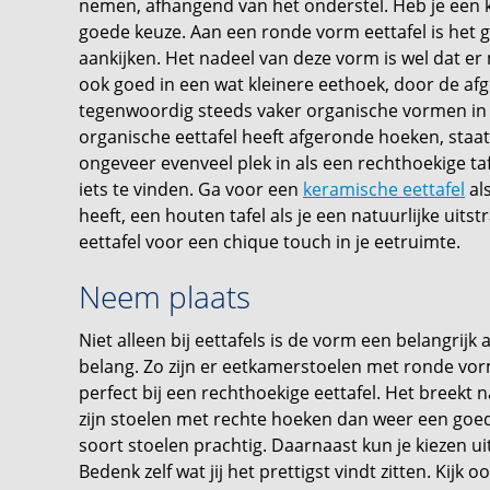
nemen, afhangend van het onderstel. Heb je een k
goede keuze. Aan een ronde vorm eettafel is het g
aankijken. Het nadeel van deze vorm is wel dat er 
ook goed in een wat kleinere eethoek, door de af
tegenwoordig steeds vaker organische vormen in he
organische eettafel heeft afgeronde hoeken, staat
ongeveer evenveel plek in als een rechthoekige taf
iets te vinden. Ga voor een
keramische eettafel
als
heeft, een houten tafel als je een natuurlijke uitst
eettafel voor een chique touch in je eetruimte.
Neem plaats
Niet alleen bij eettafels is de vorm een belangrij
belang. Zo zijn er eetkamerstoelen met ronde vor
perfect bij een rechthoekige eettafel. Het breekt 
zijn stoelen met rechte hoeken dan weer een goed
soort stoelen prachtig. Daarnaast kun je kiezen 
Bedenk zelf wat jij het prettigst vindt zitten. Kij