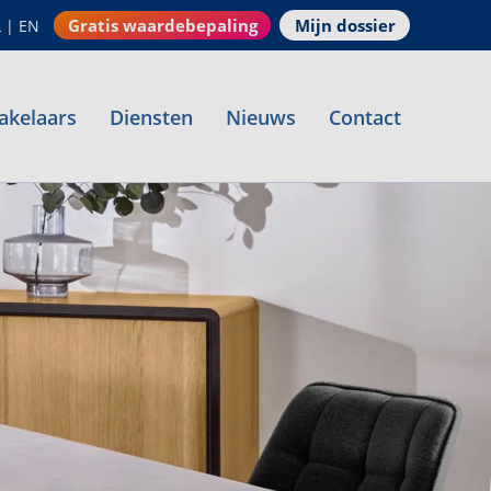
Gratis waardebepaling
Mijn dossier
L
|
EN
akelaars
Diensten
Nieuws
Contact