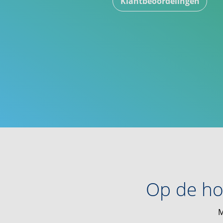
Klantbeoordelingen
Op de ho
M