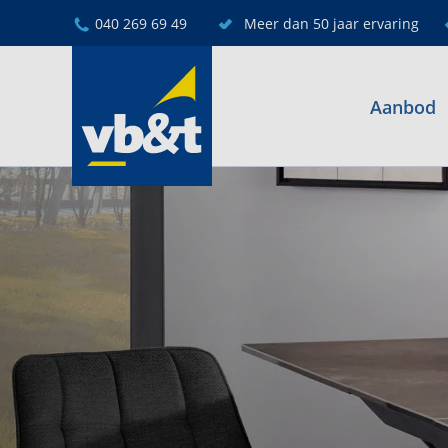
040 269 69 49
Meer dan 50 jaar ervaring
Aanbod