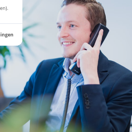
en).
lingen