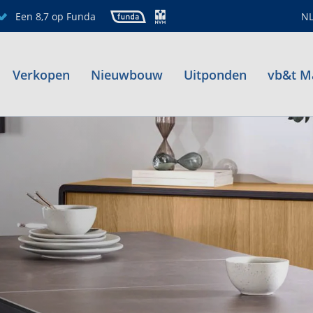
Een 8,7 op Funda
N
Verkopen
Nieuwbouw
Uitponden
vb&t M