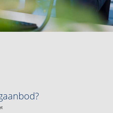
ngaanbod?
et