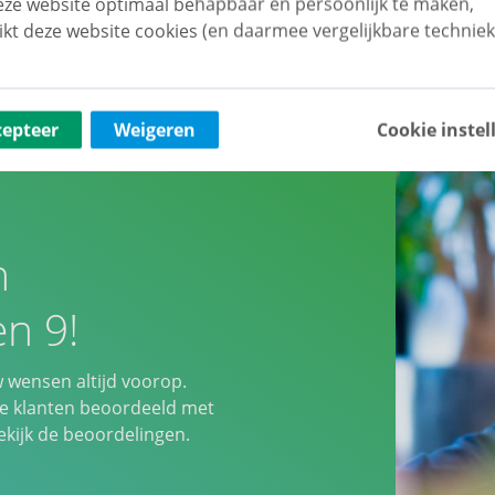
ze website optimaal behapbaar én persoonlijk te maken,
ikt deze website cookies (en daarmee vergelijkbare techniek
cepteer
Weigeren
Cookie instel
n
n 9!
w wensen altijd voorop.
 klanten beoordeeld met
ijk de beoordelingen.