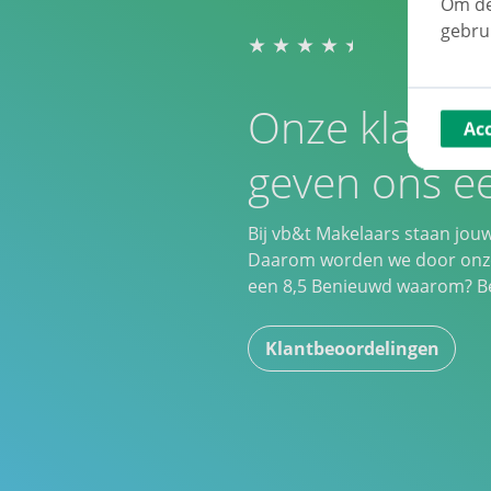
Om de
gebru
Onze klante
Ac
geven ons ee
Bij vb&t Makelaars staan jou
Daarom worden we door onze
een
8,5
Benieuwd waarom? Bek
Klantbeoordelingen