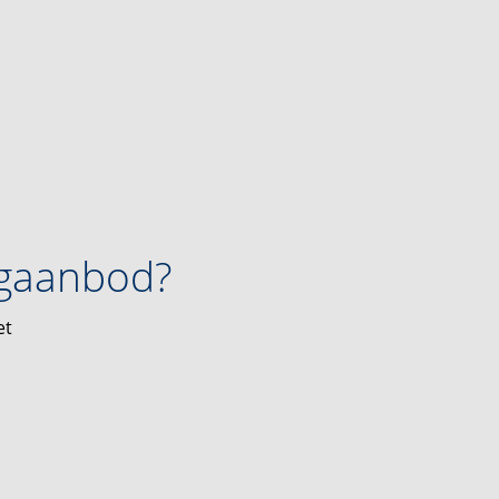
ngaanbod?
et