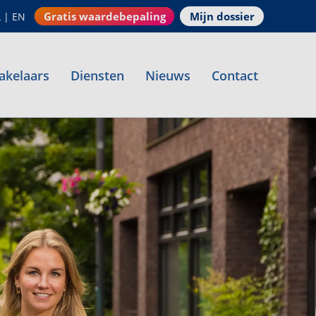
Gratis waardebepaling
Mijn dossier
L
|
EN
akelaars
Diensten
Nieuws
Contact