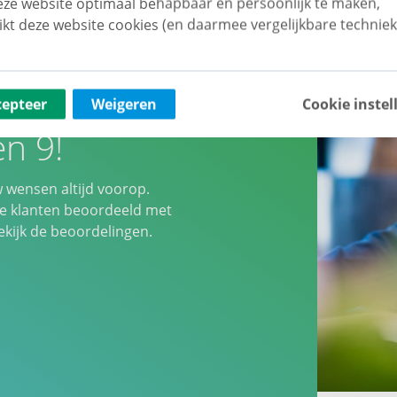
ze website optimaal behapbaar én persoonlijk te maken,
ikt deze website cookies (en daarmee vergelijkbare techniek
n
cepteer
Weigeren
Cookie instel
n 9!
w wensen altijd voorop.
 klanten beoordeeld met
ijk de beoordelingen.