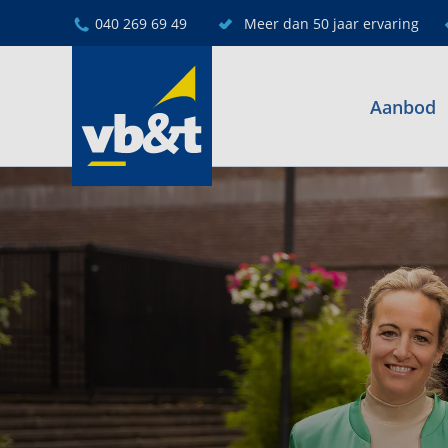
040 269 69 49
Meer dan 50 jaar ervaring
Aanbod