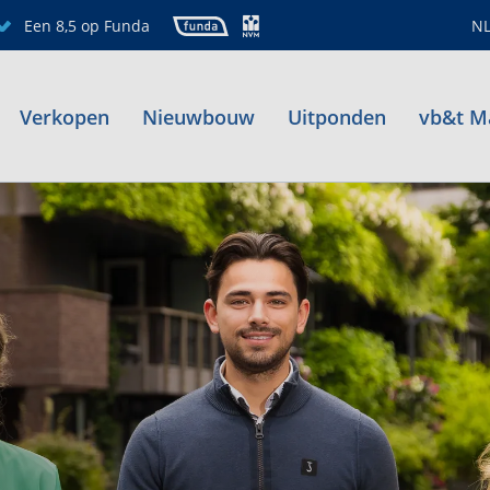
Een 8,5 op Funda
N
Verkopen
Nieuwbouw
Uitponden
vb&t M