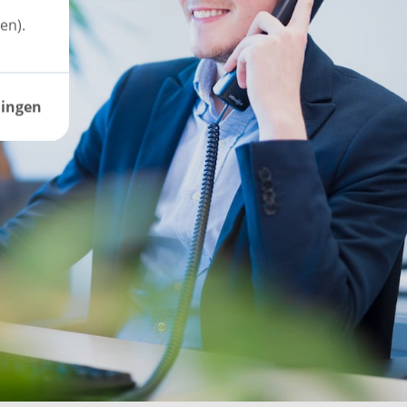
en).
lingen