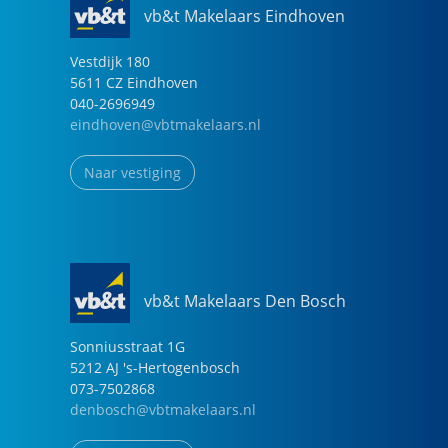
vb&t Makelaars Eindhoven
Vestdijk
180
5611 CZ
Eindhoven
040-2696949
eindhoven@vbtmakelaars.nl
Naar vestiging
vb&t Makelaars Den Bosch
Sonniusstraat
1
G
5212 AJ
's-Hertogenbosch
073-7502868
denbosch@vbtmakelaars.nl