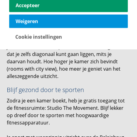
Accepteer
Comfort in het Bossche hotel
Weigeren
Zodra je in mag checken mag je naar je geboekte
Cookie instellingen
kamer. De oase van comfort komt je tegemoet zodra
je de kamer binnenloopt. Het ruime bed zorgt ervoor
dat je zelfs diagonaal kunt gaan liggen, mits je
daarvan houdt. Hoe hoger je kamer zich bevindt
(rooms with city view), hoe meer je geniet van het
alleszeggende uitzicht.
Blijf gezond door te sporten
Zodra je een kamer boekt, heb je gratis toegang tot
de fitnessruimte: Studio The Movement. Blijf lekker
op dreef door te sporten met hoogwaardige
fitnessapparatuur.