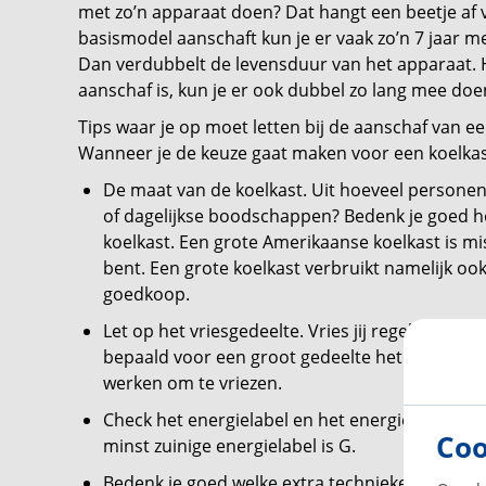
met zo’n apparaat doen? Dat hangt een beetje af v
basismodel aanschaft kun je er vaak zo’n 7 jaar m
Dan verdubbelt de levensduur van het apparaat. 
aanschaf is, kun je er ook dubbel zo lang mee do
Tips waar je op moet letten bij de aanschaf van ee
Wanneer je de keuze gaat maken voor een koelkast
De maat van de koelkast. Uit hoeveel personen
of dagelijkse boodschappen? Bedenk je goed hoe
koelkast. Een grote Amerikaanse koelkast is mis
bent. Een grote koelkast verbruikt namelijk ook 
goedkoop.
Let op het vriesgedeelte. Vries jij regelmatig ma
bepaald voor een groot gedeelte het energiev
werken om te vriezen.
Check het energielabel en het energieverbruik.
Coo
minst zuinige energielabel is G.
Bedenk je goed welke extra technieken jij wil he