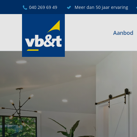
040 269 69 49
Meer dan 50 jaar ervaring
Aanbod