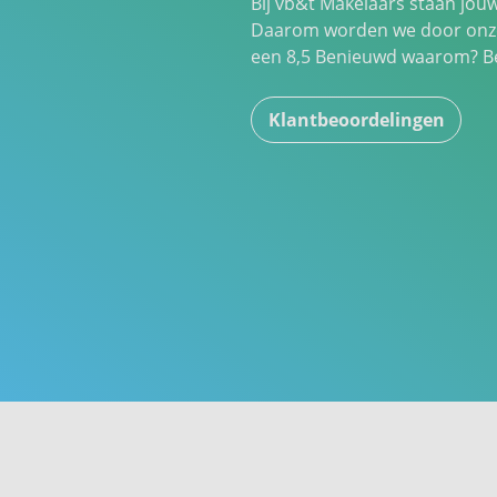
Bij vb&t Makelaars staan jou
Daarom worden we door onze
een
8,5
Benieuwd waarom? Bek
Klantbeoordelingen