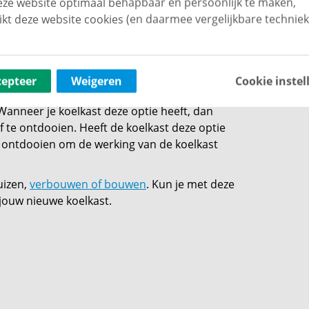
ze website optimaal behapbaar én persoonlijk te maken,
ebruik jij zulke snufjes niet? Laat je dan ook
ikt deze website cookies (en daarmee vergelijkbare techniek
ft aan bij welke minimum- en
eert. Zeker wanneer de koelkast niet in de
cepteer
Weigeren
Cookie instel
arage is het belangrijk om hierop te letten.
 Wanneer je koelkast deze optie heeft, dan
lf te ontdooien. Heeft de koelkast deze optie
g ontdooien om de werking van de koelkast
uizen,
verbouwen of bouwen
. Kun je met deze
 jouw nieuwe koelkast.