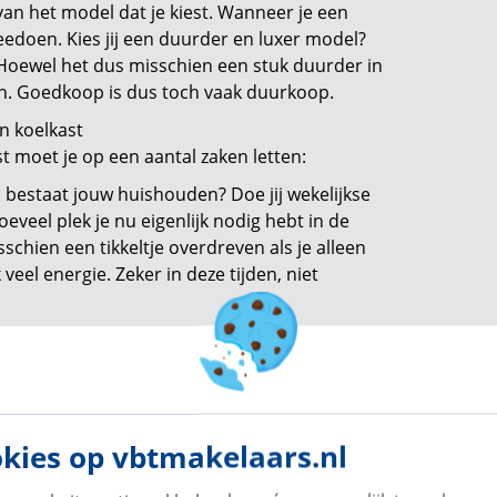
an het model dat je kiest. Wanneer je een
eedoen. Kies jij een duurder en luxer model?
Hoewel het dus misschien een stuk duurder in
en. Goedkoop is dus toch vaak duurkoop.
n koelkast
 moet je op een aantal zaken letten:
 bestaat jouw huishouden? Doe jij wekelijkse
veel plek je nu eigenlijk nodig hebt in de
schien een tikkeltje overdreven als je alleen
veel energie. Zeker in deze tijden, niet
altijden in? Of kook je altijd vers? Een vriezer
erbruik omdat het apparaat harder moet
 Het meest zuinige energielabel is A en het
kies op vbtmakelaars.nl
bben bij jouw koelkast. Drink jij graag lekker