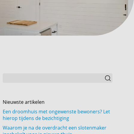
Nieuwste artikelen
Een droomhuis met ongewenste bewoners? Let
hierop tijdens de bezichtiging
Waarom je na de overdracht een slotenmaker