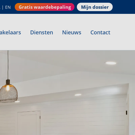
Gratis waardebepaling
Mijn dossier
L
|
EN
akelaars
Diensten
Nieuws
Contact