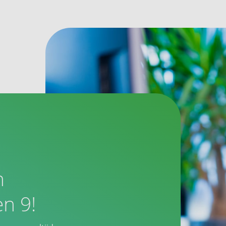
n
n 9!