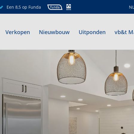
Een 8,5 op Funda
N
Verkopen
Nieuwbouw
Uitponden
vb&t M