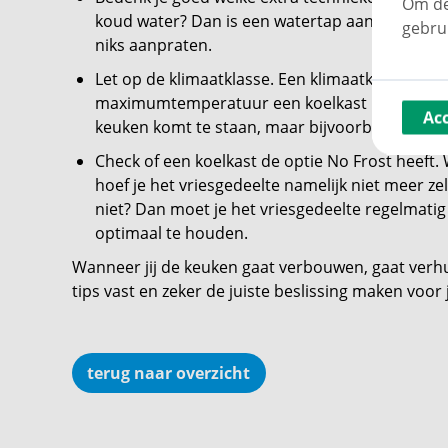
Om de
koud water? Dan is een watertap aan te raden. G
gebru
niks aanpraten.
Let op de klimaatklasse. Een klimaatklasse gee
maximumtemperatuur een koelkast nog function
Ac
keuken komt te staan, maar bijvoorbeeld in de g
Check of een koelkast de optie No Frost heeft.
hoef je het vriesgedeelte namelijk niet meer ze
niet? Dan moet je het vriesgedeelte regelmati
optimaal te houden.
Wanneer jij de keuken gaat verbouwen, gaat verh
tips vast en zeker de juiste beslissing maken voor
terug naar overzicht