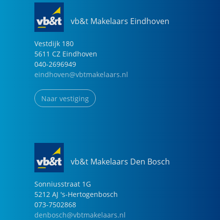
vb&t Makelaars Eindhoven
Vestdijk
180
5611 CZ
Eindhoven
040-2696949
eindhoven@vbtmakelaars.nl
Naar vestiging
vb&t Makelaars Den Bosch
Sonniusstraat
1
G
5212 AJ
's-Hertogenbosch
073-7502868
denbosch@vbtmakelaars.nl