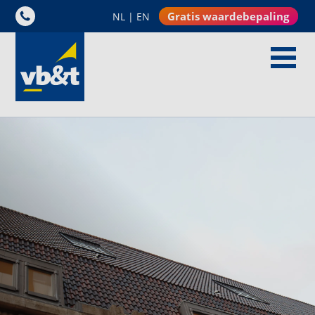
Gratis waardebepaling
NL
|
EN