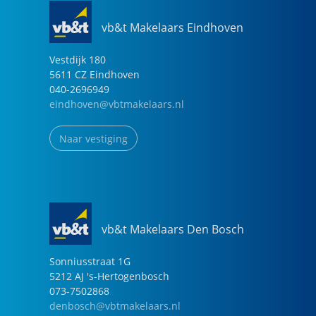
vb&t Makelaars Eindhoven
Vestdijk
180
5611 CZ
Eindhoven
040-2696949
eindhoven@vbtmakelaars.nl
Naar vestiging
vb&t Makelaars Den Bosch
Sonniusstraat
1
G
5212 AJ
's-Hertogenbosch
073-7502868
denbosch@vbtmakelaars.nl