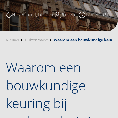
Huizenmarkt
,
Diensten
Rik Feijen
12 mei 2021
Nieuws
Huizenmarkt
Waarom een bouwkundige keuring 
Waarom een
bouwkundige
keuring bij