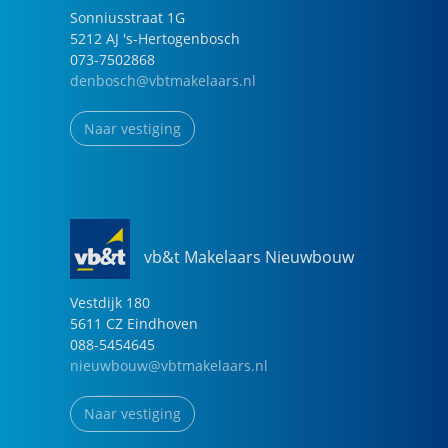
Sonniusstraat
1
G
5212 AJ
's-Hertogenbosch
073-7502868
denbosch@vbtmakelaars.nl
Naar vestiging
vb&t Makelaars Nieuwbouw
Vestdijk
180
5611 CZ
Eindhoven
088-5454645
nieuwbouw@vbtmakelaars.nl
Naar vestiging