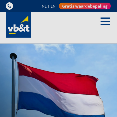
Gratis waardebepaling
NL
|
EN