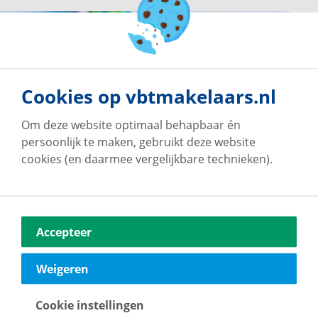
Cookies op vbtmakelaars.nl
Om deze website optimaal behapbaar én
persoonlijk te maken, gebruikt deze website
cookies (en daarmee vergelijkbare technieken).
Accepteer
Onze klanten geven
Weigeren
ons een 9!
Cookie instellingen