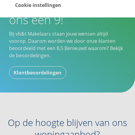
Onze klanten geven
Cookie instellingen
ons een 9!
Bij vb&t Makelaars staan jouw wensen altijd
voorop. Daarom worden we door onze klanten
beoordeeld met een
8,5
Benieuwd waarom? Bekijk
de beoordelingen.
Klantbeoordelingen
Op de hoogte blijven van ons
woningaanbod?