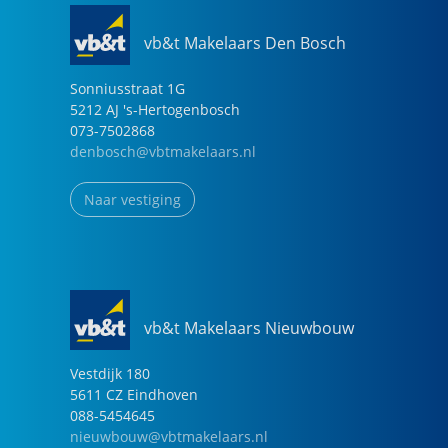
vb&t Makelaars Den Bosch
Sonniusstraat
1
G
5212 AJ
's-Hertogenbosch
073-7502868
denbosch@vbtmakelaars.nl
Naar vestiging
vb&t Makelaars Nieuwbouw
Vestdijk
180
5611 CZ
Eindhoven
088-5454645
nieuwbouw@vbtmakelaars.nl