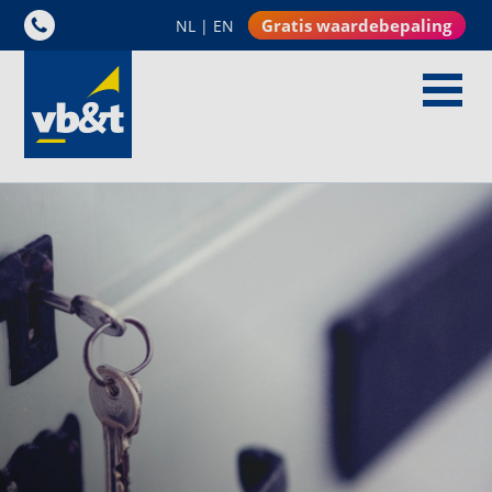
Gratis waardebepaling
NL
|
EN