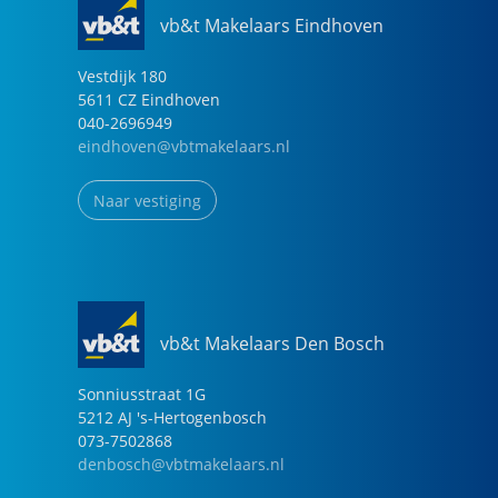
vb&t Makelaars Eindhoven
Vestdijk
180
5611 CZ
Eindhoven
040-2696949
eindhoven@vbtmakelaars.nl
Naar vestiging
vb&t Makelaars Den Bosch
Sonniusstraat
1
G
5212 AJ
's-Hertogenbosch
073-7502868
denbosch@vbtmakelaars.nl