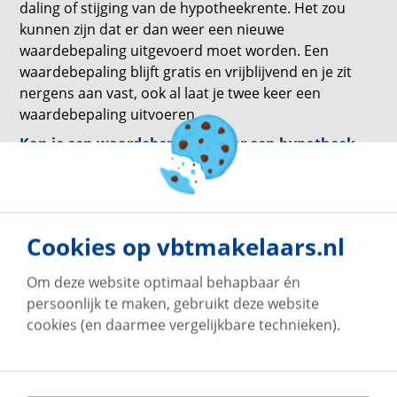
daling of stijging van de hypotheekrente. Het zou
kunnen zijn dat er dan weer een nieuwe
waardebepaling uitgevoerd moet worden. Een
waardebepaling blijft gratis en vrijblijvend en je zit
nergens aan vast, ook al laat je twee keer een
waardebepaling uitvoeren.
Kan je een waardebepaling voor een hypotheek
gebruiken?
Een waardebepaling kan niet worden gebruikt om
een hypotheek te krijgen, een taxatierapport wel.
Wanneer jij overweegt om jouw woning te gaan
Cookies op vbtmakelaars.nl
verkopen, raden we zo’n gratis waardebepaling aan.
Ga je vervolgens verder in het verkoop- en/of
Om deze website optimaal behapbaar én
aankoopproces, zal er misschien een taxatierapport
persoonlijk te maken, gebruikt deze website
nodig zijn voor de hypotheek van je nieuwe woning.
cookies (en daarmee vergelijkbare technieken).
Sta jij op het punt je huis te verkopen? Maak dan
alvast een vliegende start en vraag bij ons een
gratis
waardebepaling
aan. Maar wij begrijpen heel goed