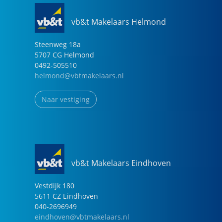
vb&t Makelaars Helmond
Steenweg
18
a
5707 CG
Helmond
0492-505510
helmond@vbtmakelaars.nl
Naar vestiging
vb&t Makelaars Eindhoven
Vestdijk
180
5611 CZ
Eindhoven
040-2696949
eindhoven@vbtmakelaars.nl