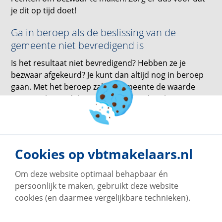
je dit op tijd doet!
Ga in beroep als de beslissing van de
gemeente niet bevredigend is
Is het resultaat niet bevredigend? Hebben ze je
bezwaar afgekeurd? Je kunt dan altijd nog in beroep
gaan. Met het beroep zal de gemeente de waarde
opnieuw beoordelen en kijken of ze deze kunnen
verlagen. Je kunt in de uitspraak van het bezwaar
kijken bij welke rechtbank je vervolgens het
beroepschrift moet indienen. Zorg er wel voor dat je
het beroep binnen 6 weken na dagtekening van de
Cookies op vbtmakelaars.nl
gemeente indient bij de rechtbank. Je kunt altijd een
pro forma beroepschrift indienen als je denk dat je
Om deze website optimaal behapbaar én
meer tijd nodig hebt. Je kunt hierin dus vragen om
persoonlijk te maken, gebruikt deze website
uitstel.
cookies (en daarmee vergelijkbare technieken).
Conclusie