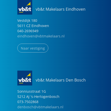
vb&t Makelaars Eindhoven
Vestdijk
180
5611 CZ
Eindhoven
040-2696949
eindhoven@vbtmakelaars.nl
Naar vestiging
vb&t Makelaars Den Bosch
Sonniusstraat
1
G
5212 AJ
's-Hertogenbosch
073-7502868
denbosch@vbtmakelaars.nl