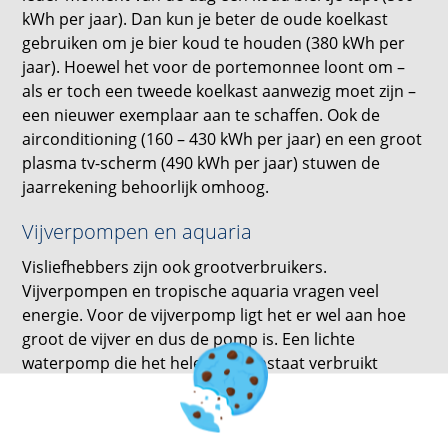
kWh per jaar). Dan kun je beter de oude koelkast
gebruiken om je bier koud te houden (380 kWh per
jaar). Hoewel het voor de portemonnee loont om –
als er toch een tweede koelkast aanwezig moet zijn –
een nieuwer exemplaar aan te schaffen. Ook de
airconditioning (160 – 430 kWh per jaar) en een groot
plasma tv-scherm (490 kWh per jaar) stuwen de
jaarrekening behoorlijk omhoog.
Vijverpompen en aquaria
Visliefhebbers zijn ook grootverbruikers.
Vijverpompen en tropische aquaria vragen veel
energie. Voor de vijverpomp ligt het er wel aan hoe
groot de vijver en dus de pomp is. Een lichte
waterpomp die het hele jaar aanstaat verbruikt
gemiddeld 180 kWh. Voor een grote pomp kom je al
snel aan de 1.800 kWh per jaar. Heb je naast je vijver
ook nog een goed gevuld tropisch aquarium in de