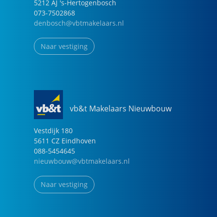
5212 AJ
's-Hertogenbosch
073-7502868
denbosch@vbtmakelaars.nl
Naar vestiging
vb&t Makelaars Nieuwbouw
Vestdijk
180
5611 CZ
Eindhoven
088-5454645
nieuwbouw@vbtmakelaars.nl
Naar vestiging