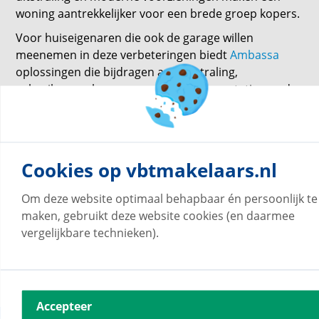
woning aantrekkelijker voor een brede groep kopers.
Voor huiseigenaren die ook de garage willen
meenemen in deze verbeteringen biedt
Ambassa
oplossingen die bijdragen aan uitstraling,
gebruiksgemak en een verzorgde presentatie van de
woning. Ambassa, specialist in openslaande
garagedeuren, laat zien hoe een relatief kleine
aanpassing een groot verschil kan maken voor de
totale woonbeleving en verkoopbaarheid van een
Cookies op vbtmakelaars.nl
woning.
Om deze website optimaal behapbaar én persoonlijk te
maken, gebruikt deze website cookies (en daarmee
vergelijkbare technieken).
terug naar overzicht
Accepteer