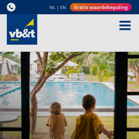
Gratis waardebepaling
NL
|
EN