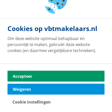
Cookies op vbtmakelaars.nl
Om deze website optimaal behapbaar én
persoonlijk te maken, gebruikt deze website
cookies (en daarmee vergelijkbare technieken).
Accepteer
Onze klanten geven
Weigeren
ons een 9!
Cookie instellingen
Bij vb&t Makelaars staan jouw wensen altijd