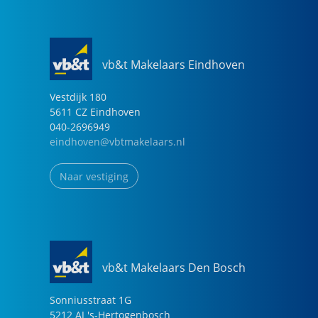
vb&t Makelaars Eindhoven
Vestdijk
180
5611 CZ
Eindhoven
040-2696949
eindhoven@vbtmakelaars.nl
Naar vestiging
vb&t Makelaars Den Bosch
Sonniusstraat
1
G
5212 AJ
's-Hertogenbosch