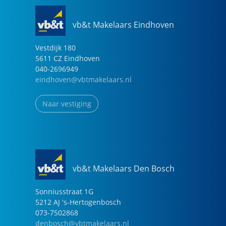
vb&t Makelaars Eindhoven
Vestdijk
180
5611 CZ
Eindhoven
040-2696949
eindhoven@vbtmakelaars.nl
Naar vestiging
vb&t Makelaars Den Bosch
Sonniusstraat
1
G
5212 AJ
's-Hertogenbosch
073-7502868
denbosch@vbtmakelaars.nl