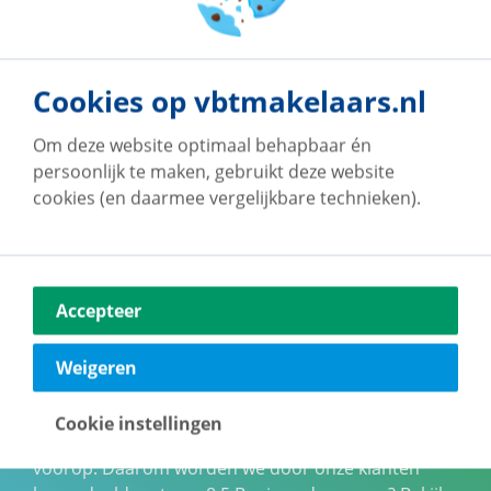
Cookies op vbtmakelaars.nl
Om deze website optimaal behapbaar én
persoonlijk te maken, gebruikt deze website
cookies (en daarmee vergelijkbare technieken).
Accepteer
Onze klanten geven
Weigeren
ons een 9!
Cookie instellingen
Bij vb&t Makelaars staan jouw wensen altijd
voorop. Daarom worden we door onze klanten