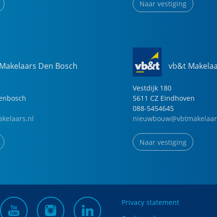
Naar vestiging
 Makelaars Den Bosch
vb&t Makela
Vestdijk
180
genbosch
5611 CZ
Eindhoven
088-5454645
kelaars.nl
nieuwbouw@vbtmakelaar
Naar vestiging
Privacy statement