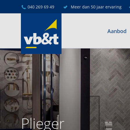
040 269 69 49
Meer dan 50 jaar ervaring
Aanbod
Plieger