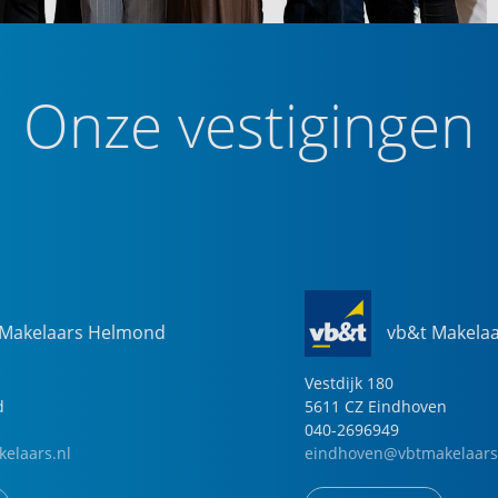
Onze vestigingen
 Makelaars Helmond
vb&t Makela
Vestdijk
180
d
5611 CZ
Eindhoven
040-2696949
elaars.nl
eindhoven@vbtmakelaars