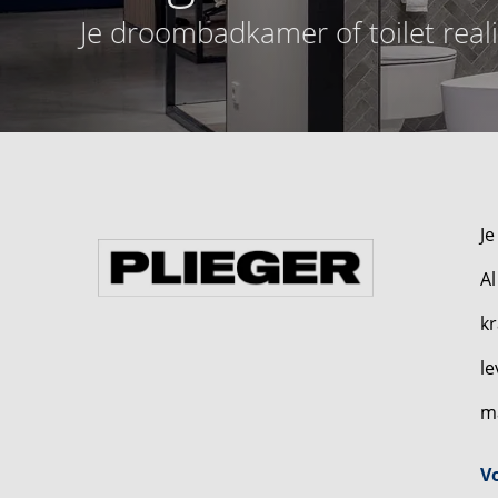
Je droombadkamer of toilet real
Je
Al
kr
le
ma
V