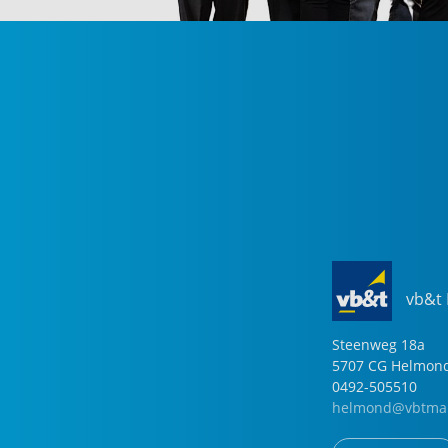
vb&t
Steenweg
18
a
5707 CG
Helmon
0492-505510
helmond@vbtmak