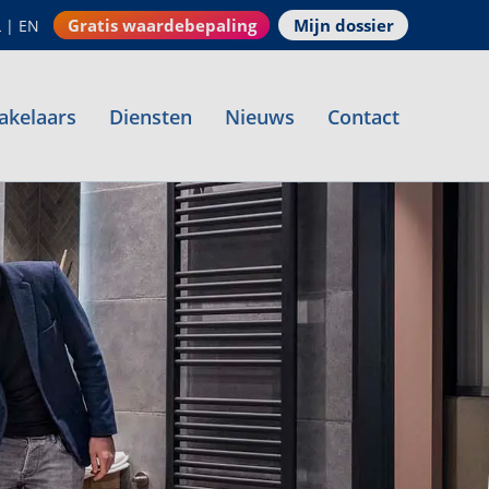
Gratis waardebepaling
Mijn dossier
L
|
EN
akelaars
Diensten
Nieuws
Contact