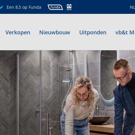
Een 8,5 op Funda
N
Verkopen
Nieuwbouw
Uitponden
vb&t M