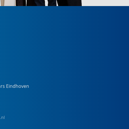
ars Eindhoven
.nl