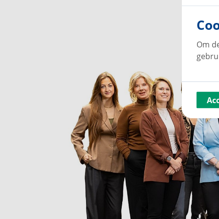
Coo
Om de
gebru
Ac