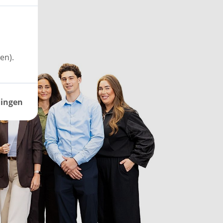
en).
lingen