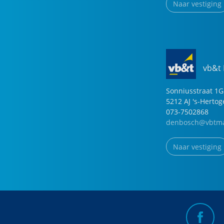
Naar vestiging
vb&t
Sonniusstraat
1
G
5212 AJ
's-Herto
073-7502868
denbosch@vbtma
Naar vestiging