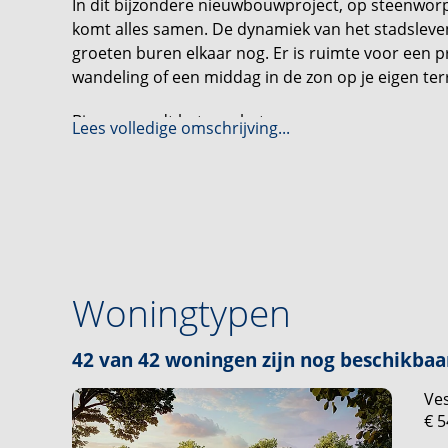
In dit bijzondere nieuwbouwproject, op steenworp
komt alles samen. De dynamiek van het stadsleven
groeten buren elkaar nog. Er is ruimte voor een p
wandeling of een middag in de zon op je eigen ter
Binnen wordt het nog beter.
Lees volledige omschrijving...
Grote ramen vangen het daglicht en geven jouw hu
met je meebeweegt. Of je nu werkt, leeft, speelt o
leefkeuken tot de rustige werkplek of knusse leesho
Voor iedere levensstijl een eigen thuis.
Veste Ville bestaat onder andere uit 28 charman
uitgesproken stedelijke allure. De 9 Herenhuizen 
Woningtypen
meer ruimte zoekt.
Liever groots wonen? Dan zijn de Poortwoning en de 
42 van 42 woningen zijn nog beschikbaa
perfect voor grote gezinnen of om een inspirerende
Ves
statige Notariswoning, die pure elegantie uitstra
€ 5
indrukwekkende raampartijen. En dan is er nog de