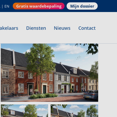
Gratis waardebepaling
Mijn dossier
L
|
EN
akelaars
Diensten
Nieuws
Contact