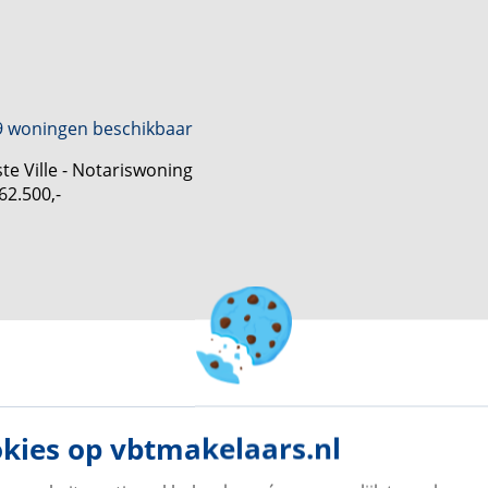
n.
tijl, comfort en een vleugje grandeur. Hier woon je
9 woningen beschikbaar
te Ville - Notariswoning
62.500,-
1 woning beschikbaar
te Ville - Panorama woning
07.500,-
kies op vbtmakelaars.nl