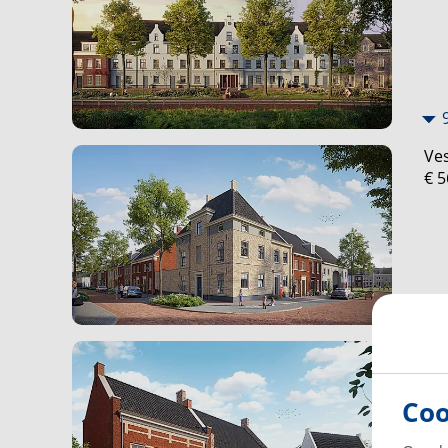
werken moeiteloos gecombineerd kunnen worde
Elke woning is met zorg ontworpen. Met oog voor s
niet alleen, hier lééf je.
Veste Ville – in het hart van Brandevoort.
Ves
Stads, Statig en Stijlvol. Zoals jij het wilt.
€ 5
Ves
€ 5
Coo