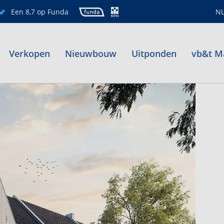
Een 8,7 op Funda
N
Verkopen
Nieuwbouw
Uitponden
vb&t M