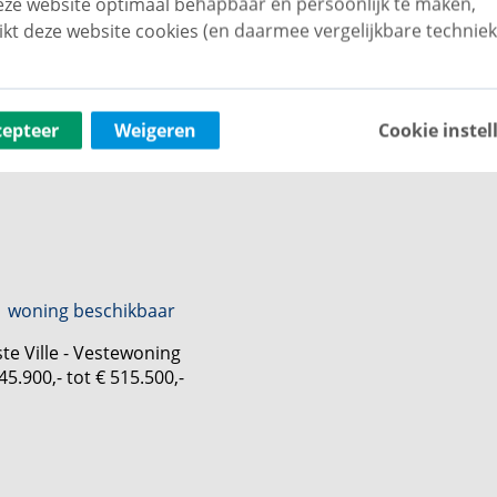
ze website optimaal behapbaar én persoonlijk te maken,
ikt deze website cookies (en daarmee vergelijkbare techniek
1 woning beschikbaar
cepteer
Weigeren
Cookie instel
te Ville - Poortwoning
69.500,-
1 woning beschikbaar
te Ville - Vestewoning
45.900,- tot € 515.500,-