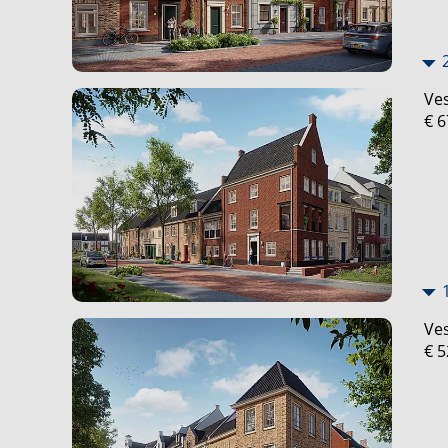
Ves
€ 6
Ves
€ 5