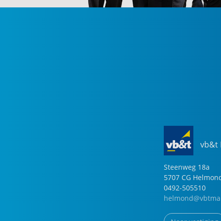
vb&t
Steenweg
18
a
5707 CG
Helmon
0492-505510
helmond@vbtmak