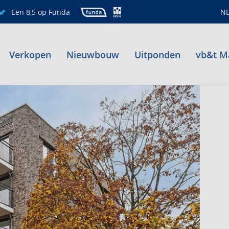
Een 8,5 op Funda
N
Verkopen
Nieuwbouw
Uitponden
vb&t M