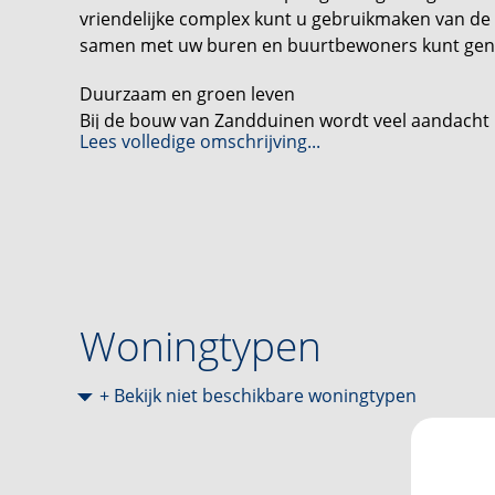
vriendelijke complex kunt u gebruikmaken van de ve
samen met uw buren en buurtbewoners kunt geniete
Duurzaam en groen leven
Bij de bouw van Zandduinen wordt veel aandach
Lees volledige omschrijving...
bestaande laanbomen in de omgeving blijven beh
gevels zijn voorzien van nestmogelijkheden voor 
een groene en levendige omgeving.
Perfecte ligging met alle voorzieningen binnen h
Zandduinen ligt in een prachtige groene omgeving
Westerpark of het Wandelbos. Alle benodigde facil
Westermarkt met supermarkten, drogisterijen, apo
Woningtypen
directe busverbinding naar het centrum van Tilbu
+ Bekijk niet beschikbare woningtypen
Interesse?
Maak van Zandduinen uw nieuwe thuis en beleef h
zorgzame en groene omgeving. Neem contact met
mogelijkheden van deze unieke woonkans!