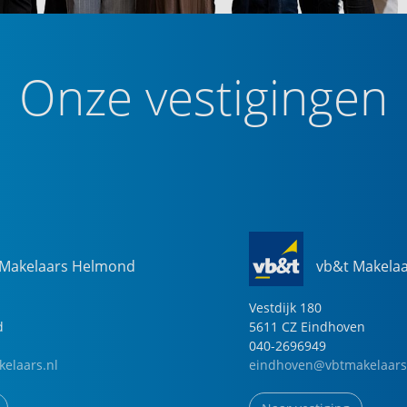
Onze vestigingen
 Makelaars Helmond
vb&t Makela
Vestdijk
180
d
5611 CZ
Eindhoven
040-2696949
elaars.nl
eindhoven@vbtmakelaars