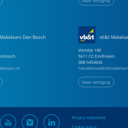
Naar vestiging
 Makelaars Den Bosch
vb&t Makela
Vestdijk
180
genbosch
5611 CZ
Eindhoven
088-5454645
kelaars.nl
nieuwbouw@vbtmakelaar
Naar vestiging
Privacy statement
Cookie policy