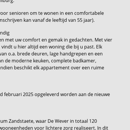
ilburg.
voor senioren om te wonen in een comfortabele
nschrijven kan vanaf de leeftijd van 55 jaar).
endig
en met uw comfort en gemak in gedachten. Met vier
indt u hier altijd een woning die bij u past. Elk
van o.a. brede deuren, lage handgrepen en een
t van de moderne keuken, complete badkamer,
endien beschikt elk appartement over een ruime
nd februari 2025 opgeleverd worden aan de nieuwe
um Zandstaete, waar De Wever in totaal 120
oneenheden voor lichtere zorg realiseert. In dit