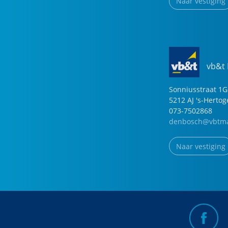
Naar vestiging
vb&t
Sonniusstraat
1
G
5212 AJ
's-Herto
073-7502868
denbosch@vbtma
Naar vestiging