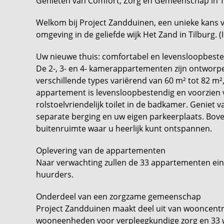
Genieten van Comfort, Zorg en Gemeenschap in T
Welkom bij Project Zandduinen, een unieke kans 
omgeving in de geliefde wijk Het Zand in Tilburg. (I
Uw nieuwe thuis: comfortabel en levensloopbest
De 2-, 3- en 4- kamerappartementen zijn ontworp
verschillende types variërend van 60 m² tot 82 m², v
appartement is levensloopbestendig en voorzien 
rolstoelvriendelijk toilet in de badkamer. Genie
separate berging en uw eigen parkeerplaats. Bov
buitenruimte waar u heerlijk kunt ontspannen.
Oplevering van de appartementen
Naar verwachting zullen de 33 appartementen ei
huurders.
Onderdeel van een zorgzame gemeenschap
Project Zandduinen maakt deel uit van wooncentr
wooneenheden voor verpleegkundige zorg en 33 wo