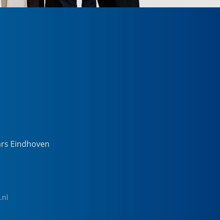
ars Eindhoven
.nl