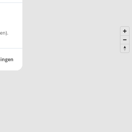
en).
lingen