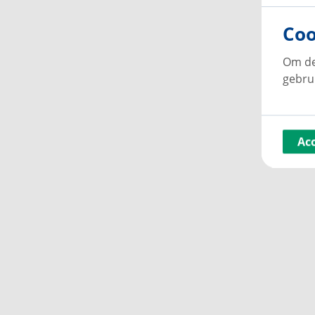
Wij zijn te bereiken via telnr. 088-5454645 of via 
Coo
Om de
gebru
Ac