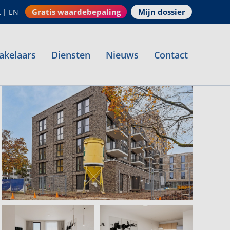
Gratis waardebepaling
Mijn dossier
L
|
EN
akelaars
Diensten
Nieuws
Contact