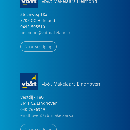
vb&t Makelaars Helmond
Steenweg
18
a
5707 CG
Helmond
0492-505510
helmond@vbtmakelaars.nl
Naar vestiging
vb&t Makelaars Eindhoven
Vestdijk
180
5611 CZ
Eindhoven
040-2696949
eindhoven@vbtmakelaars.nl
Naar vestiging