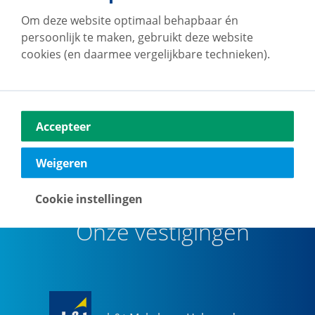
Om deze website optimaal behapbaar én
Op de hoogte blijven van ons
persoonlijk te maken, gebruikt deze website
woningaanbod?
cookies (en daarmee vergelijkbare technieken).
Maak een account en ontvang van ons per e-mail
updates met voor jou relevant woningaanbod.
Accepteer
Maak een zoekprofiel aan
Weigeren
Cookie instellingen
Onze vestigingen