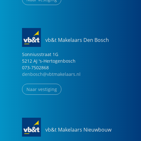
vb&t Makelaars Den Bosch
Sonniusstraat
1
G
5212 AJ
's-Hertogenbosch
073-7502868
denbosch@vbtmakelaars.nl
Naar vestiging
vb&t Makelaars Nieuwbouw