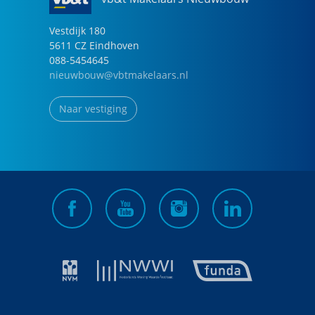
Vestdijk
180
5611 CZ
Eindhoven
088-5454645
nieuwbouw@vbtmakelaars.nl
Naar vestiging