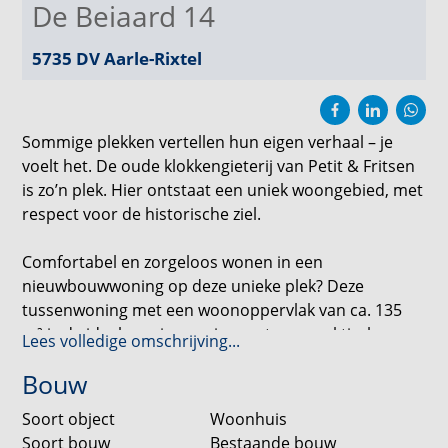
De Beiaard 14
5735 DV
Aarle-Rixtel
Sommige plekken vertellen hun eigen verhaal – je
voelt het. De oude klokkengieterij van Petit & Fritsen
is zo’n plek. Hier ontstaat een uniek woongebied, met
respect voor de historische ziel.
Comfortabel en zorgeloos wonen in een
nieuwbouwwoning op deze unieke plek? Deze
tussenwoning met een woonoppervlak van ca. 135
m² is de ideale gezinswoning met een praktische
Lees volledige omschrijving...
indeling, veel licht en volop mogelijkheden voor de
Bouw
toekomst.
Soort object
Woonhuis
De begane grond beschikt over een lichte
Soort bouw
Bestaande bouw