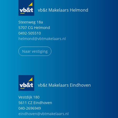
vb&t Makelaars Helmond
Steenweg
18
a
5707 CG
Helmond
0492-505510
helmond@vbtmakelaars.nl
Naar vestiging
vb&t Makelaars Eindhoven
Vestdijk
180
5611 CZ
Eindhoven
040-2696949
eindhoven@vbtmakelaars.nl