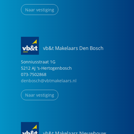
Naar vestiging
vb&t Makelaars Den Bosch
Sonniusstraat
1
G
5212 AJ
's-Hertogenbosch
073-7502868
denbosch@vbtmakelaars.nl
Naar vestiging
vb&t Makelaars Nieuwbouw