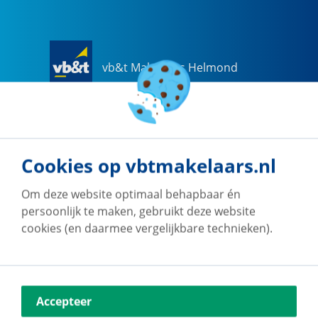
vb&t Makelaars Helmond
Steenweg
18
a
5707 CG
Helmond
0492-505510
helmond@vbtmakelaars.nl
Cookies op vbtmakelaars.nl
Naar vestiging
Om deze website optimaal behapbaar én
persoonlijk te maken, gebruikt deze website
cookies (en daarmee vergelijkbare technieken).
vb&t Makelaars Eindhoven
Accepteer
Vestdijk
180
5611 CZ
Eindhoven