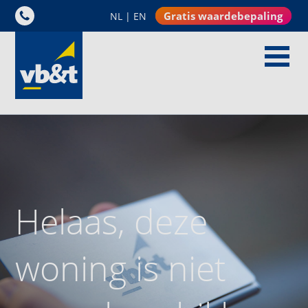
Gratis waardebepaling
NL
|
EN
Helaas, deze
woning is niet