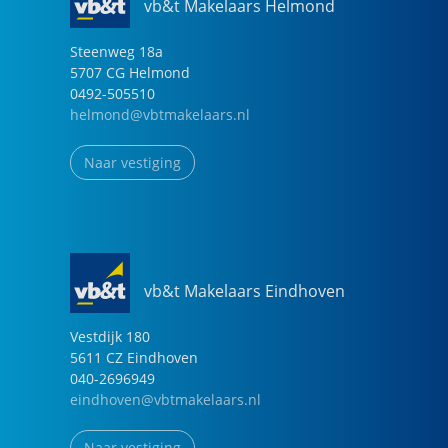
vb&t Makelaars Helmond
Steenweg
18
a
5707 CG
Helmond
0492-505510
helmond@vbtmakelaars.nl
Naar vestiging
vb&t Makelaars Eindhoven
Vestdijk
180
5611 CZ
Eindhoven
040-2696949
eindhoven@vbtmakelaars.nl
Naar vestiging