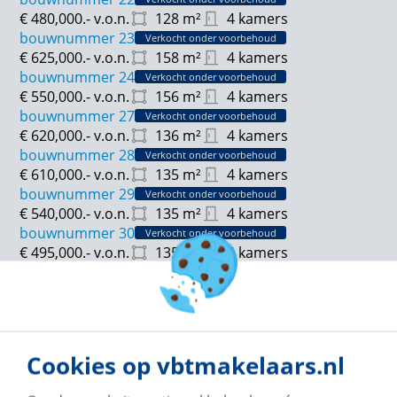
€ 480,000.-
v.o.n.
128
m²
4 kamers
bouwnummer 23
Verkocht onder voorbehoud
€ 625,000.-
v.o.n.
158
m²
4 kamers
bouwnummer 24
Verkocht onder voorbehoud
€ 550,000.-
v.o.n.
156
m²
4 kamers
bouwnummer 27
Verkocht onder voorbehoud
€ 620,000.-
v.o.n.
136
m²
4 kamers
bouwnummer 28
Verkocht onder voorbehoud
€ 610,000.-
v.o.n.
135
m²
4 kamers
bouwnummer 29
Verkocht onder voorbehoud
€ 540,000.-
v.o.n.
135
m²
4 kamers
bouwnummer 30
Verkocht onder voorbehoud
€ 495,000.-
v.o.n.
135
m²
4 kamers
bouwnummer 31
€ 540,000.-
v.o.n.
135
m²
4 kamers
bouwnummer 32
Verkocht onder voorbehoud
€ 525,000.-
v.o.n.
137
m²
4 kamers
bouwnummer 33
Cookies op vbtmakelaars.nl
€ 495,000.-
v.o.n.
135
m²
4 kamers
bouwnummer 35
Verkocht onder voorbehoud