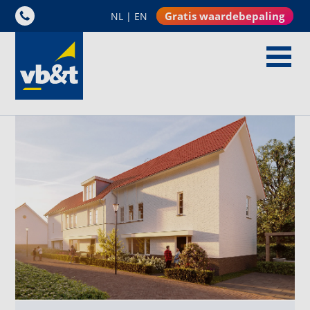
Gratis waardebepaling
NL
|
EN