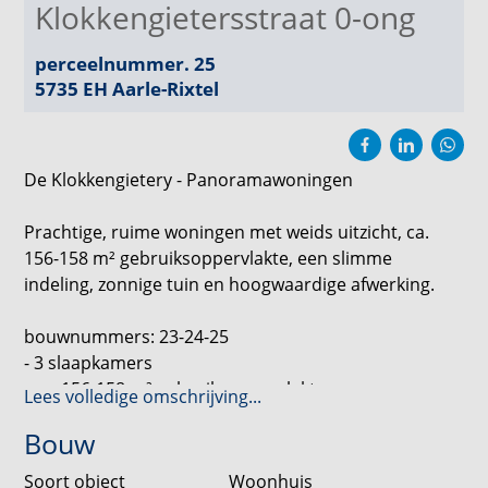
Klokkengietersstraat 0-ong
perceelnummer. 25
5735 EH
Aarle-Rixtel
De Klokkengietery - Panoramawoningen
Prachtige, ruime woningen met weids uitzicht, ca.
156-158 m² gebruiksoppervlakte, een slimme
indeling, zonnige tuin en hoogwaardige afwerking.
bouwnummers: 23-24-25
- 3 slaapkamers
- ca. 156-158 m² gebruiksoppervlakte
Lees volledige omschrijving...
- ca. 171-299 m² perceeloppervlakte
Bouw
- eigen parkeerplaats
Soort object
Woonhuis