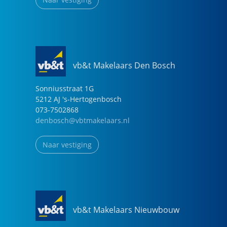
vb&t Makelaars Den Bosch
Sonniusstraat
1
G
5212 AJ
's-Hertogenbosch
073-7502868
denbosch@vbtmakelaars.nl
Naar vestiging
vb&t Makelaars Nieuwbouw