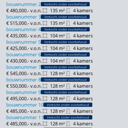
bouwnummer 2
Verkocht onder voorbehoud
€ 480,000.-
v.o.n.
135
m²
4 kamers
bouwnummer 3
Verkocht onder voorbehoud
€ 515,000.-
v.o.n.
135
m²
4 kamers
bouwnummer 4
Verkocht onder voorbehoud
€ 435,000.-
v.o.n.
104
m²
4 kamers
bouwnummer 5
Verkocht onder voorbehoud
€ 425,000.-
v.o.n.
104
m²
4 kamers
bouwnummer 6
Verkocht onder voorbehoud
€ 430,000.-
v.o.n.
104
m²
4 kamers
bouwnummer 7
Verkocht onder voorbehoud
€ 545,000.-
v.o.n.
128
m²
4 kamers
bouwnummer 8
Verkocht onder voorbehoud
€ 550,000.-
v.o.n.
128
m²
4 kamers
bouwnummer 9
Verkocht onder voorbehoud
€ 495,000.-
v.o.n.
128
m²
4 kamers
bouwnummer 10
Verkocht onder voorbehoud
€ 485,000.-
v.o.n.
128
m²
4 kamers
bouwnummer 11
Verkocht onder voorbehoud
€ 485,000.-
v.o.n.
128
m²
4 kamers