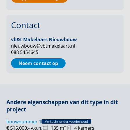
waardoor de nieuwbouw naadloos aansluit op het
erfgoed van deze bijzondere plek.
Contact
vb&t Makelaars Nieuwbouw
nieuwbouw@vbtmakelaars.nl
088 5454645
Neem contact op
Andere eigenschappen van dit type in dit
project
bouwnummer 1
Verkocht onder voorbehoud
€ 515,000.-
v.o.n.
135
m²
4 kamers