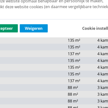
ze website optimaal behapbaar én persoonlijk te maken,
156
m²
4 kam
ikt deze website cookies (en daarmee vergelijkbare techniek
158
m²
4 kam
136
m²
4 kam
135
m²
4 kam
cepteer
Weigeren
Cookie instel
135
m²
4 kam
135
m²
4 kam
135
m²
4 kam
137
m²
4 kam
135
m²
4 kam
135
m²
4 kam
135
m²
4 kam
137
m²
4 kam
88
m²
3 kam
88
m²
3 kam
88
m²
3 kam
88
m²
3 kam