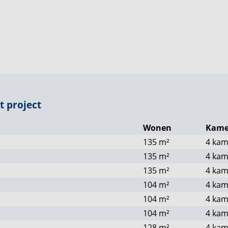
 hier tot leven.
wijl historische artefacten een verloren ambacht
 de entree van het dorp – nergens komt de
er. De architectuur van de oorspronkelijke gebouwen
loos aansluit op het erfgoed van deze bijzondere
t project
Wonen
Kame
135
m²
4 kam
135
m²
4 kam
135
m²
4 kam
104
m²
4 kam
104
m²
4 kam
104
m²
4 kam
128
m²
4 kam