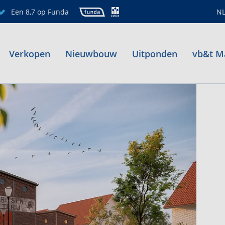
Een 8,7 op Funda
N
Verkopen
Nieuwbouw
Uitponden
vb&t M