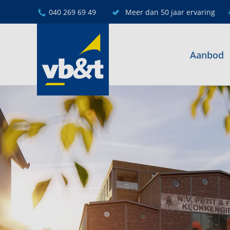
040 269 69 49
Meer dan 50 jaar ervaring
Aanbod