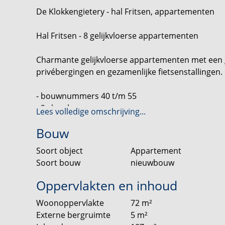
De Klokkengietery - hal Fritsen, appartementen
Hal Fritsen - 8 gelijkvloerse appartementen
Charmante gelijkvloerse appartementen met een g
privébergingen en gezamenlijke fietsenstallingen.
- bouwnummers 40 t/m 55
- 2 slaapkamers
Lees volledige omschrijving...
- ca. 72 m² gebruiksoppervlakte
Bouw
- ca. 7 m² balkon
- openbaar parkeren
Soort object
Appartement
Soort bouw
nieuwbouw
Heb je je ideale woning al gezien? Ga dan naar de w
Oppervlakten en inhoud
Woonoppervlakte
72
m²
Sommige plekken vertellen hun eigen verhaal – je v
Externe bergruimte
5
m²
Fritsen is zo’n plek. Hier ontstaat een uniek woong