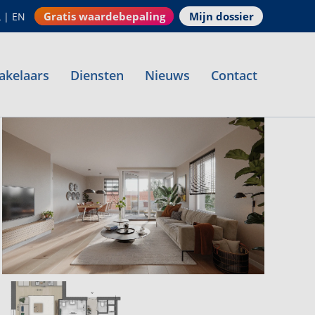
Gratis waardebepaling
Mijn dossier
L
|
EN
akelaars
Diensten
Nieuws
Contact