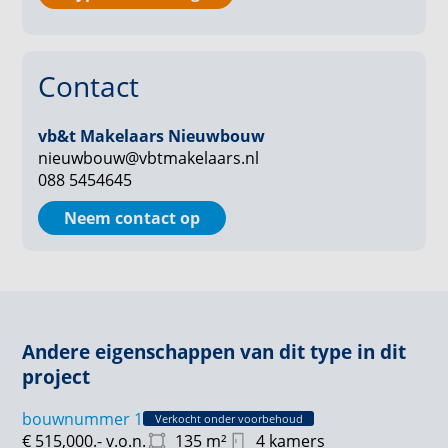
van Aarle-Rixtel zo tot leven als hier. De architectuur
van de oorspronkelijke gebouwen dient als inspiratie,
waardoor de nieuwbouw naadloos aansluit op het
Contact
erfgoed van deze bijzondere plek.
vb&t Makelaars Nieuwbouw
nieuwbouw@vbtmakelaars.nl
088 5454645
Neem contact op
Andere eigenschappen van dit type in dit
project
bouwnummer 1
Verkocht onder voorbehoud
€ 515,000.-
v.o.n.
135
m²
4 kamers