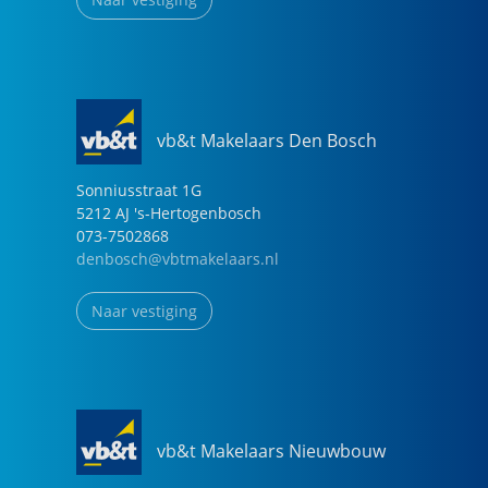
vb&t Makelaars Den Bosch
Sonniusstraat
1
G
5212 AJ
's-Hertogenbosch
073-7502868
denbosch@vbtmakelaars.nl
Naar vestiging
vb&t Makelaars Nieuwbouw