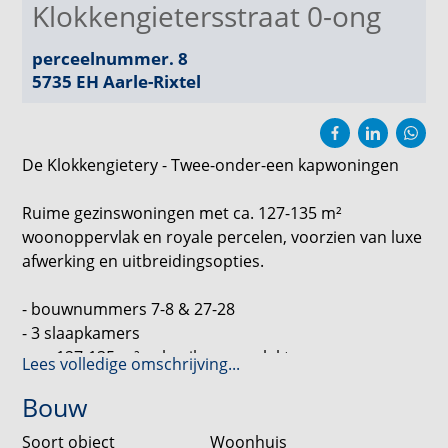
Klokkengietersstraat 0-ong
perceelnummer. 8
5735 EH
Aarle-Rixtel
De Klokkengietery - Twee-onder-een kapwoningen
Ruime gezinswoningen met ca. 127-135 m²
woonoppervlak en royale percelen, voorzien van luxe
afwerking en uitbreidingsopties.
- bouwnummers 7-8 & 27-28
- 3 slaapkamers
- ca. 127-135 m² gebruiksoppervlakte
Lees volledige omschrijving...
- ca. 220-251 m² perceeloppervlakte
Bouw
- bouwnummers 7 en 8 beschikken over een ruime
oprit met mogelijkheid tot garage en een
Soort object
Woonhuis