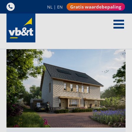
Gratis waardebepaling
NL
|
EN