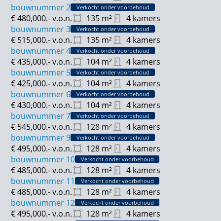
bouwnummer 2
Verkocht onder voorbehoud
€ 480,000.-
v.o.n.
135
m²
4 kamers
bouwnummer 3
Verkocht onder voorbehoud
€ 515,000.-
v.o.n.
135
m²
4 kamers
bouwnummer 4
Verkocht onder voorbehoud
€ 435,000.-
v.o.n.
104
m²
4 kamers
bouwnummer 5
Verkocht onder voorbehoud
€ 425,000.-
v.o.n.
104
m²
4 kamers
bouwnummer 6
Verkocht onder voorbehoud
€ 430,000.-
v.o.n.
104
m²
4 kamers
bouwnummer 7
Verkocht onder voorbehoud
€ 545,000.-
v.o.n.
128
m²
4 kamers
bouwnummer 9
Verkocht onder voorbehoud
€ 495,000.-
v.o.n.
128
m²
4 kamers
bouwnummer 10
Verkocht onder voorbehoud
€ 485,000.-
v.o.n.
128
m²
4 kamers
bouwnummer 11
Verkocht onder voorbehoud
€ 485,000.-
v.o.n.
128
m²
4 kamers
bouwnummer 12
Verkocht onder voorbehoud
€ 495,000.-
v.o.n.
128
m²
4 kamers