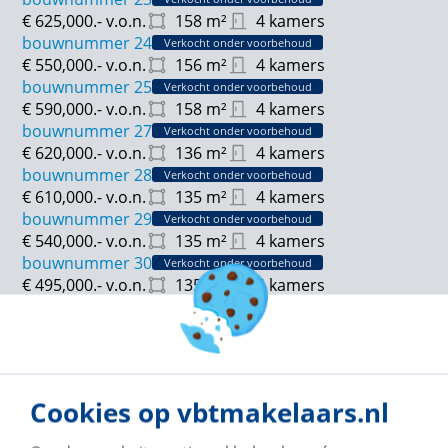
€ 625,000.-
v.o.n.
158
m²
4 kamers
bouwnummer 24
Verkocht onder voorbehoud
€ 550,000.-
v.o.n.
156
m²
4 kamers
bouwnummer 25
Verkocht onder voorbehoud
€ 590,000.-
v.o.n.
158
m²
4 kamers
bouwnummer 27
Verkocht onder voorbehoud
€ 620,000.-
v.o.n.
136
m²
4 kamers
bouwnummer 28
Verkocht onder voorbehoud
€ 610,000.-
v.o.n.
135
m²
4 kamers
bouwnummer 29
Verkocht onder voorbehoud
€ 540,000.-
v.o.n.
135
m²
4 kamers
bouwnummer 30
Verkocht onder voorbehoud
€ 495,000.-
v.o.n.
135
m²
4 kamers
bouwnummer 31
€ 540,000.-
v.o.n.
135
m²
4 kamers
bouwnummer 32
Verkocht onder voorbehoud
€ 525,000.-
v.o.n.
137
m²
4 kamers
bouwnummer 33
Cookies op vbtmakelaars.nl
€ 495,000.-
v.o.n.
135
m²
4 kamers
bouwnummer 35
Verkocht onder voorbehoud