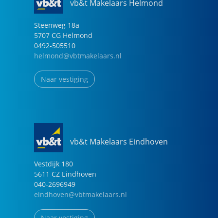
vb&t Makelaars Helmond
Steenweg
18
a
5707 CG
Helmond
0492-505510
helmond@vbtmakelaars.nl
Naar vestiging
vb&t Makelaars Eindhoven
Vestdijk
180
5611 CZ
Eindhoven
040-2696949
eindhoven@vbtmakelaars.nl
Naar vestiging