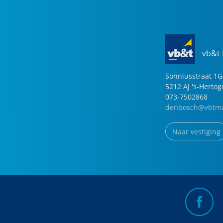
vb&t
Sonniusstraat
1
G
5212 AJ
's-Herto
073-7502868
denbosch@vbtma
Naar vestiging