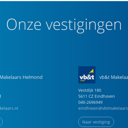
Onze vestigingen
 Makelaars Helmond
vb&t Makela
Vestdijk
180
d
5611 CZ
Eindhoven
040-2696949
elaars.nl
eindhoven@vbtmakelaars
Naar vestiging