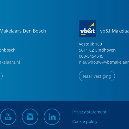
 Makelaars Den Bosch
vb&t Makela
Vestdijk
180
genbosch
5611 CZ
Eindhoven
088-5454645
kelaars.nl
nieuwbouw@vbtmakelaar
Naar vestiging
Privacy statement
Cookie policy