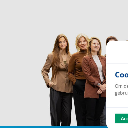
Coo
Om de
gebru
Ac