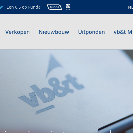
Een 8,5 op Funda
N
Verkopen
Nieuwbouw
Uitponden
vb&t M