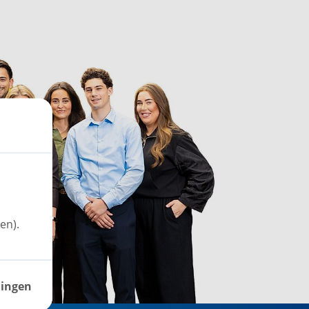
en).
lingen