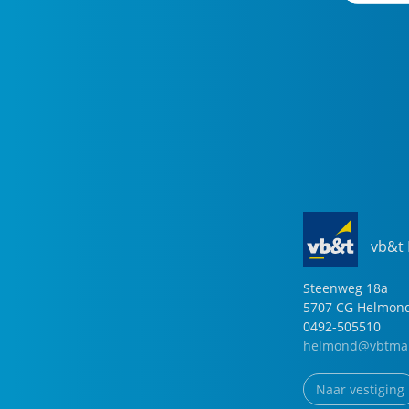
vb&t
Steenweg
18
a
5707 CG
Helmon
0492-505510
helmond@vbtmak
Naar vestiging