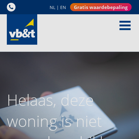
Gratis waardebepaling
NL
|
EN
Helaas, deze
woning is niet