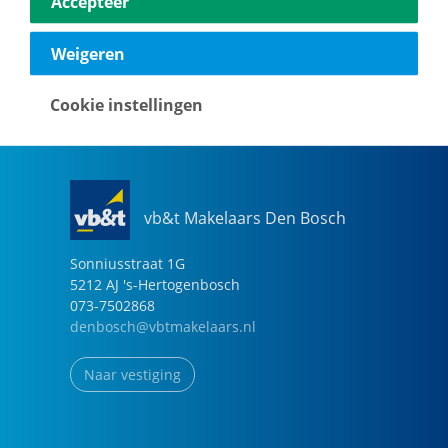
Accepteer
040-2696949
eindhoven@vbtmakelaars.nl
Weigeren
Naar vestiging
Cookie instellingen
vb&t Makelaars Den Bosch
Sonniusstraat
1
G
5212 AJ
's-Hertogenbosch
073-7502868
denbosch@vbtmakelaars.nl
Naar vestiging