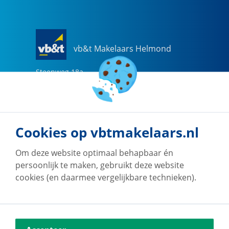
vb&t Makelaars Helmond
Steenweg
18
a
5707 CG
Helmond
0492-505510
helmond@vbtmakelaars.nl
Cookies op vbtmakelaars.nl
Naar vestiging
Om deze website optimaal behapbaar én
persoonlijk te maken, gebruikt deze website
cookies (en daarmee vergelijkbare technieken).
vb&t Makelaars Eindhoven
Vestdijk
180
5611 CZ
Eindhoven