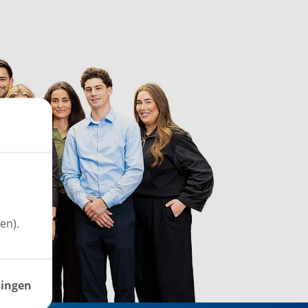
en).
lingen