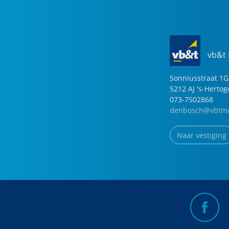
vb&t
Sonniusstraat
1
G
5212 AJ
's-Herto
073-7502868
denbosch@vbtma
Naar vestiging