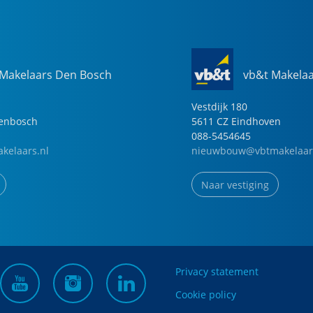
 Makelaars Den Bosch
vb&t Makela
Vestdijk
180
genbosch
5611 CZ
Eindhoven
088-5454645
kelaars.nl
nieuwbouw@vbtmakelaar
Naar vestiging
Privacy statement
Cookie policy