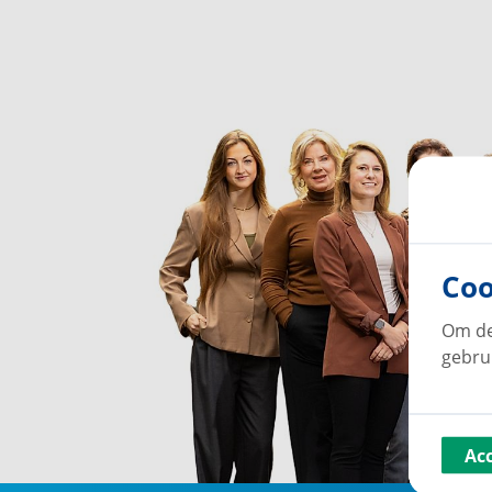
Coo
Om de
gebru
Ac