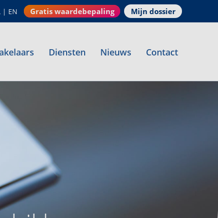
Gratis waardebepaling
Mijn dossier
L
|
EN
akelaars
Diensten
Nieuws
Contact