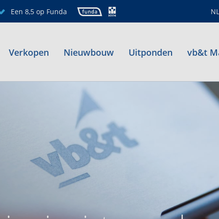
Een 8,5 op Funda
N
Verkopen
Nieuwbouw
Uitponden
vb&t M