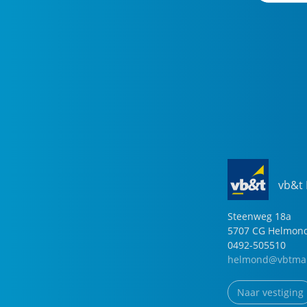
vb&t
Steenweg
18
a
5707 CG
Helmon
0492-505510
helmond@vbtmak
Naar vestiging