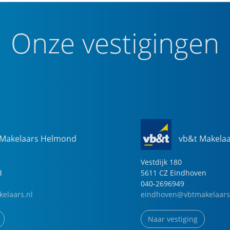
Onze vestigingen
 Makelaars Helmond
vb&t Makela
Vestdijk
180
d
5611 CZ
Eindhoven
040-2696949
elaars.nl
eindhoven@vbtmakelaars
Naar vestiging