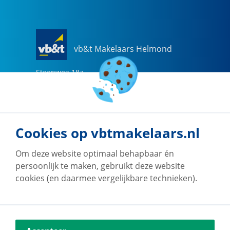
vb&t Makelaars Helmond
Steenweg
18
a
5707 CG
Helmond
0492-505510
helmond@vbtmakelaars.nl
Cookies op vbtmakelaars.nl
Naar vestiging
Om deze website optimaal behapbaar én
persoonlijk te maken, gebruikt deze website
cookies (en daarmee vergelijkbare technieken).
vb&t Makelaars Eindhoven
Vestdijk
180
5611 CZ
Eindhoven