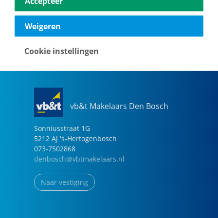
Accepteer
040-2696949
eindhoven@vbtmakelaars.nl
Weigeren
Naar vestiging
Cookie instellingen
vb&t Makelaars Den Bosch
Sonniusstraat
1
G
5212 AJ
's-Hertogenbosch
073-7502868
denbosch@vbtmakelaars.nl
Naar vestiging