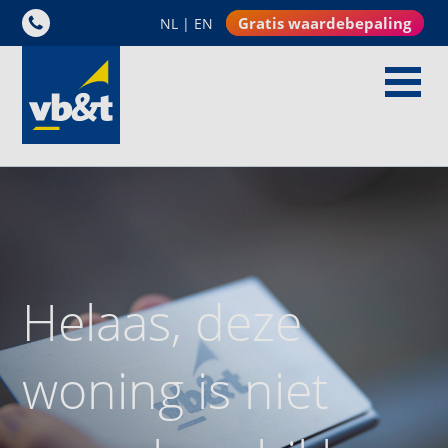
Gratis waardebepaling
NL
|
EN
Helaas, deze
woning is niet