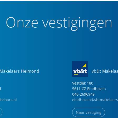
Onze vestigingen
 Makelaars Helmond
vb&t Makela
Vestdijk
180
d
5611 CZ
Eindhoven
040-2696949
elaars.nl
eindhoven@vbtmakelaars
Naar vestiging