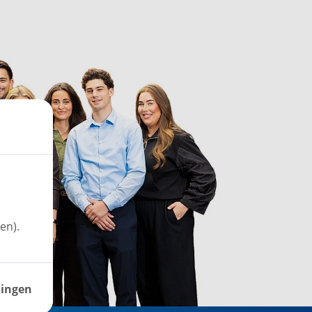
en).
lingen