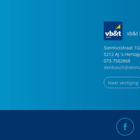
vb&t
Sonniusstraat
1
G
5212 AJ
's-Herto
073-7502868
denbosch@vbtma
Naar vestiging