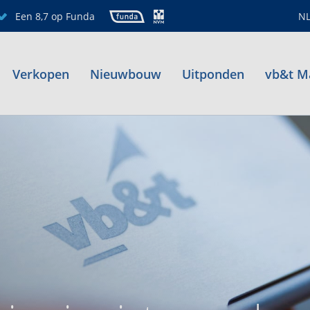
Een 8,7 op Funda
N
Verkopen
Nieuwbouw
Uitponden
vb&t M