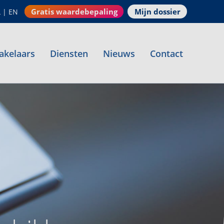
Gratis waardebepaling
Mijn dossier
L
|
EN
akelaars
Diensten
Nieuws
Contact