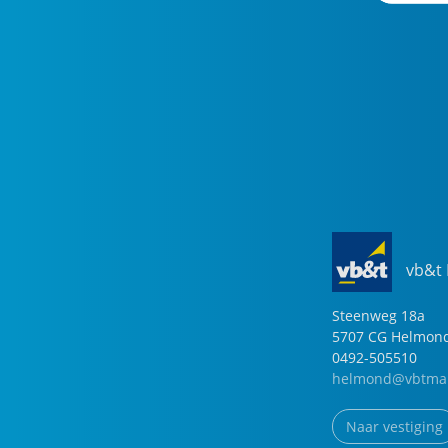
vb&t
Steenweg
18
a
5707 CG
Helmon
0492-505510
helmond@vbtmak
Naar vestiging