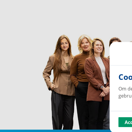
Coo
Om de
gebru
Ac