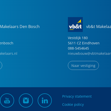
 Makelaars Den Bosch
vb&t Makela
Vestdijk
180
genbosch
5611 CZ
Eindhoven
088-5454645
kelaars.nl
nieuwbouw@vbtmakelaar
Naar vestiging
Privacy statement
Cookie policy