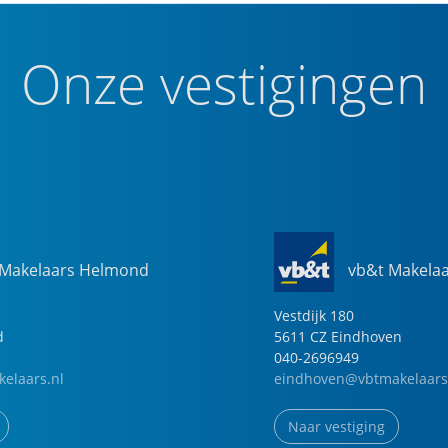
Onze vestigingen
 Makelaars Helmond
vb&t Makela
Vestdijk
180
d
5611 CZ
Eindhoven
040-2696949
elaars.nl
eindhoven@vbtmakelaars
Naar vestiging