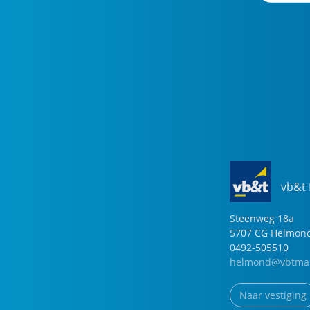
vb&t
Steenweg
18
a
5707 CG
Helmon
0492-505510
helmond@vbtmak
Naar vestiging