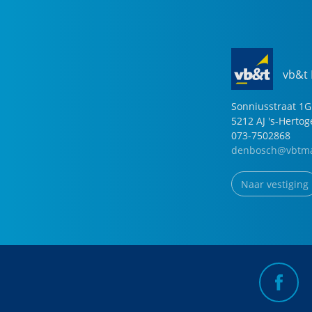
vb&t
Sonniusstraat
1
G
5212 AJ
's-Herto
073-7502868
denbosch@vbtma
Naar vestiging