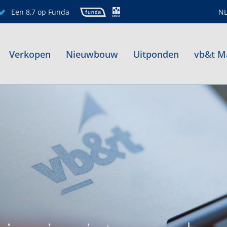
Een 8,7 op Funda
N
Verkopen
Nieuwbouw
Uitponden
vb&t M