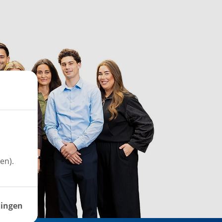
en).
lingen