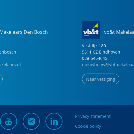
 Makelaars Den Bosch
vb&t Makela
Vestdijk
180
genbosch
5611 CZ
Eindhoven
088-5454645
kelaars.nl
nieuwbouw@vbtmakelaar
Naar vestiging
Privacy statement
Cookie policy