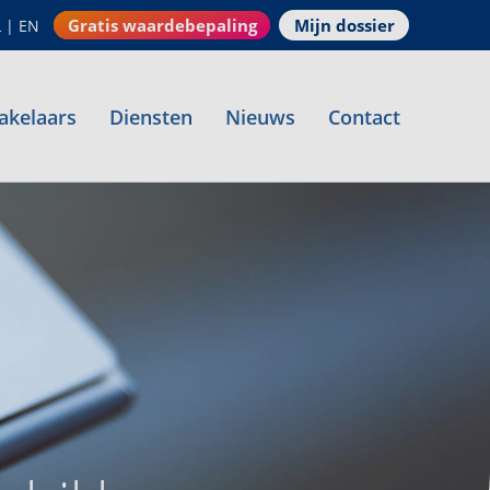
Gratis waardebepaling
Mijn dossier
L
|
EN
akelaars
Diensten
Nieuws
Contact