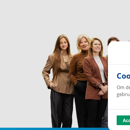
Coo
Om de
gebru
Ac