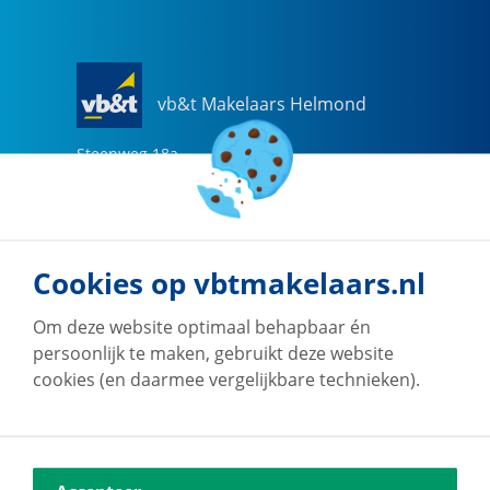
vb&t Makelaars Helmond
Steenweg
18
a
5707 CG
Helmond
0492-505510
helmond@vbtmakelaars.nl
Cookies op vbtmakelaars.nl
Naar vestiging
Om deze website optimaal behapbaar én
persoonlijk te maken, gebruikt deze website
cookies (en daarmee vergelijkbare technieken).
vb&t Makelaars Eindhoven
Vestdijk
180
5611 CZ
Eindhoven