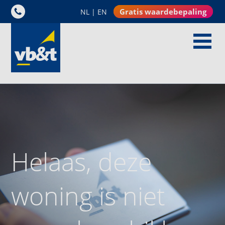
Gratis waardebepaling
NL
|
EN
Helaas, deze
woning is niet