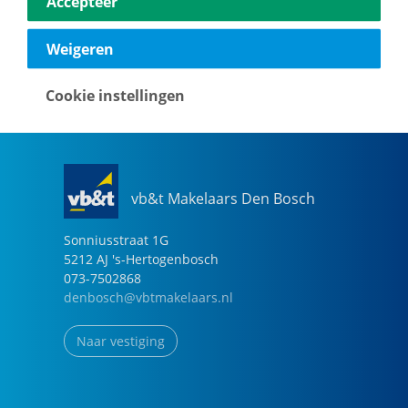
Accepteer
040-2696949
eindhoven@vbtmakelaars.nl
Weigeren
Naar vestiging
Cookie instellingen
vb&t Makelaars Den Bosch
Sonniusstraat
1
G
5212 AJ
's-Hertogenbosch
073-7502868
denbosch@vbtmakelaars.nl
Naar vestiging