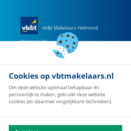
vb&t Makelaars Helmond
Steenweg
18
a
5707 CG
Helmond
0492-505510
helmond@vbtmakelaars.nl
Cookies op vbtmakelaars.nl
Naar vestiging
Om deze website optimaal behapbaar én
persoonlijk te maken, gebruikt deze website
cookies (en daarmee vergelijkbare technieken).
vb&t Makelaars Eindhoven
Vestdijk
180
5611 CZ
Eindhoven