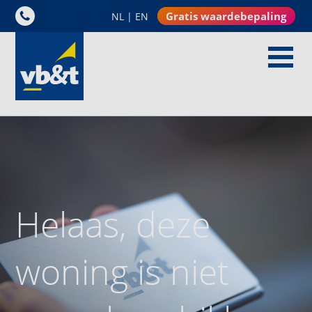
Gratis waardebepaling
NL
|
EN
Helaas, deze
woning is niet