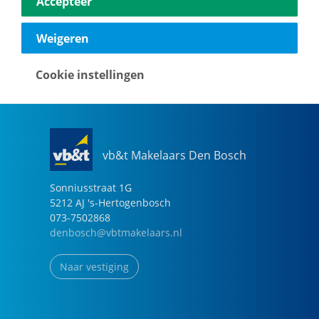
Accepteer
040-2696949
eindhoven@vbtmakelaars.nl
Weigeren
Naar vestiging
Cookie instellingen
vb&t Makelaars Den Bosch
Sonniusstraat
1
G
5212 AJ
's-Hertogenbosch
073-7502868
denbosch@vbtmakelaars.nl
Naar vestiging