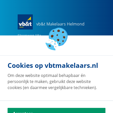
vb&t Makelaars Helmond
Steenweg
18
a
5707 CG
Helmond
0492-505510
helmond@vbtmakelaars.nl
Cookies op vbtmakelaars.nl
Naar vestiging
Om deze website optimaal behapbaar én
persoonlijk te maken, gebruikt deze website
cookies (en daarmee vergelijkbare technieken).
vb&t Makelaars Eindhoven
Vestdijk
180
5611 CZ
Eindhoven