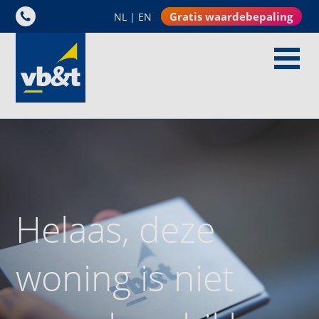
Gratis waardebepaling
NL
|
EN
Helaas, deze
woning is niet