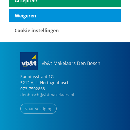
Accepteer
040-2696949
eindhoven@vbtmakelaars.nl
Weigeren
Naar vestiging
Cookie instellingen
vb&t Makelaars Den Bosch
Sonniusstraat
1
G
5212 AJ
's-Hertogenbosch
073-7502868
denbosch@vbtmakelaars.nl
Naar vestiging