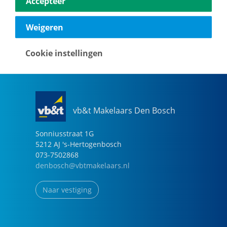
Accepteer
040-2696949
eindhoven@vbtmakelaars.nl
Weigeren
Naar vestiging
Cookie instellingen
vb&t Makelaars Den Bosch
Sonniusstraat
1
G
5212 AJ
's-Hertogenbosch
073-7502868
denbosch@vbtmakelaars.nl
Naar vestiging