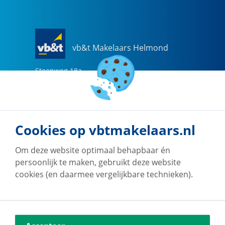
vb&t Makelaars Helmond
Steenweg
18
a
5707 CG
Helmond
0492-505510
helmond@vbtmakelaars.nl
Cookies op vbtmakelaars.nl
Naar vestiging
Om deze website optimaal behapbaar én
persoonlijk te maken, gebruikt deze website
cookies (en daarmee vergelijkbare technieken).
vb&t Makelaars Eindhoven
Vestdijk
180
5611 CZ
Eindhoven