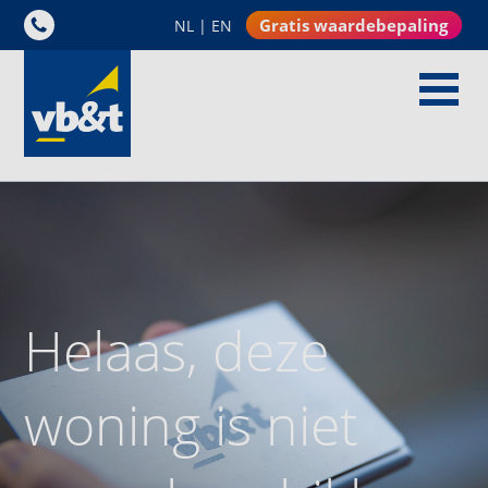
Gratis waardebepaling
NL
|
EN
Helaas, deze
woning is niet