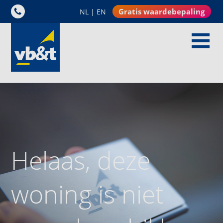
Gratis waardebepaling
NL
|
EN
Helaas, deze
woning is niet