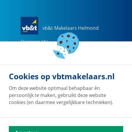
vb&t Makelaars Helmond
Steenweg
18
a
5707 CG
Helmond
0492-505510
helmond@vbtmakelaars.nl
Cookies op vbtmakelaars.nl
Naar vestiging
Om deze website optimaal behapbaar én
persoonlijk te maken, gebruikt deze website
cookies (en daarmee vergelijkbare technieken).
vb&t Makelaars Eindhoven
Vestdijk
180
5611 CZ
Eindhoven