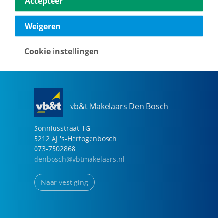
Accepteer
040-2696949
eindhoven@vbtmakelaars.nl
Weigeren
Naar vestiging
Cookie instellingen
vb&t Makelaars Den Bosch
Sonniusstraat
1
G
5212 AJ
's-Hertogenbosch
073-7502868
denbosch@vbtmakelaars.nl
Naar vestiging