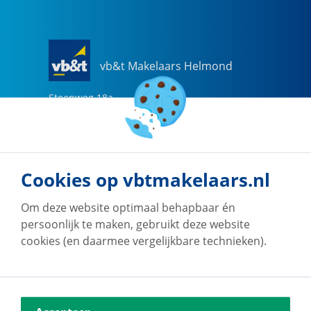
vb&t Makelaars Helmond
Steenweg
18
a
5707 CG
Helmond
0492-505510
helmond@vbtmakelaars.nl
Cookies op vbtmakelaars.nl
Naar vestiging
Om deze website optimaal behapbaar én
persoonlijk te maken, gebruikt deze website
cookies (en daarmee vergelijkbare technieken).
vb&t Makelaars Eindhoven
Vestdijk
180
5611 CZ
Eindhoven