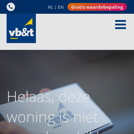
Gratis waardebepaling
NL
|
EN
Helaas, deze
woning is niet