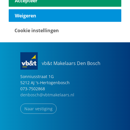
Accepteer
040-2696949
eindhoven@vbtmakelaars.nl
Weigeren
Naar vestiging
Cookie instellingen
vb&t Makelaars Den Bosch
Sonniusstraat
1
G
5212 AJ
's-Hertogenbosch
073-7502868
denbosch@vbtmakelaars.nl
Naar vestiging