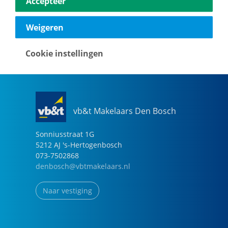
Accepteer
040-2696949
eindhoven@vbtmakelaars.nl
Weigeren
Naar vestiging
Cookie instellingen
vb&t Makelaars Den Bosch
Sonniusstraat
1
G
5212 AJ
's-Hertogenbosch
073-7502868
denbosch@vbtmakelaars.nl
Naar vestiging