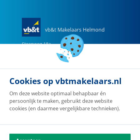
vb&t Makelaars Helmond
Steenweg
18
a
5707 CG
Helmond
0492-505510
helmond@vbtmakelaars.nl
Cookies op vbtmakelaars.nl
Naar vestiging
Om deze website optimaal behapbaar én
persoonlijk te maken, gebruikt deze website
cookies (en daarmee vergelijkbare technieken).
vb&t Makelaars Eindhoven
Vestdijk
180
5611 CZ
Eindhoven