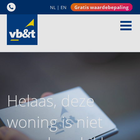
Gratis waardebepaling
NL
|
EN
Helaas, deze
woning is niet