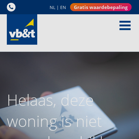
Gratis waardebepaling
NL
|
EN
Helaas, deze
woning is niet