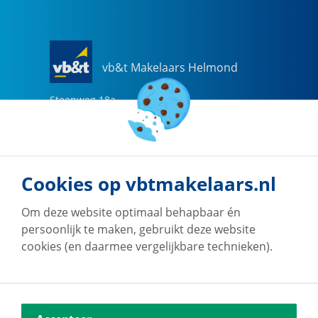
vb&t Makelaars Helmond
Steenweg
18
a
5707 CG
Helmond
0492-505510
helmond@vbtmakelaars.nl
Cookies op vbtmakelaars.nl
Naar vestiging
Om deze website optimaal behapbaar én
persoonlijk te maken, gebruikt deze website
cookies (en daarmee vergelijkbare technieken).
vb&t Makelaars Eindhoven
Vestdijk
180
5611 CZ
Eindhoven