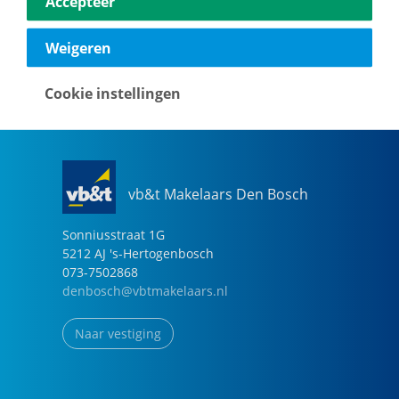
Accepteer
040-2696949
eindhoven@vbtmakelaars.nl
Weigeren
Naar vestiging
Cookie instellingen
vb&t Makelaars Den Bosch
Sonniusstraat
1
G
5212 AJ
's-Hertogenbosch
073-7502868
denbosch@vbtmakelaars.nl
Naar vestiging