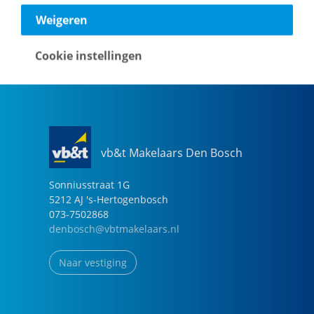
040-2696949
Weigeren
eindhoven@vbtmakelaars.nl
Cookie instellingen
Naar vestiging
vb&t Makelaars Den Bosch
Sonniusstraat
1
G
5212 AJ
's-Hertogenbosch
073-7502868
denbosch@vbtmakelaars.nl
Naar vestiging