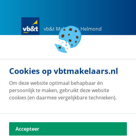
vb&t Makelaars Helmond
Steenweg
18
a
5707 CG
Helmond
0492-505510
helmond@vbtmakelaars.nl
Cookies op vbtmakelaars.nl
Naar vestiging
Om deze website optimaal behapbaar én
persoonlijk te maken, gebruikt deze website
cookies (en daarmee vergelijkbare technieken).
vb&t Makelaars Eindhoven
Accepteer
Vestdijk
180
5611 CZ
Eindhoven