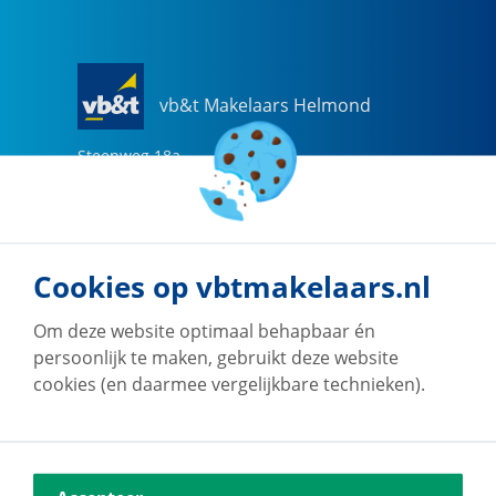
vb&t Makelaars Helmond
Steenweg
18
a
5707 CG
Helmond
0492-505510
helmond@vbtmakelaars.nl
Cookies op vbtmakelaars.nl
Naar vestiging
Om deze website optimaal behapbaar én
persoonlijk te maken, gebruikt deze website
cookies (en daarmee vergelijkbare technieken).
vb&t Makelaars Eindhoven
Vestdijk
180
5611 CZ
Eindhoven