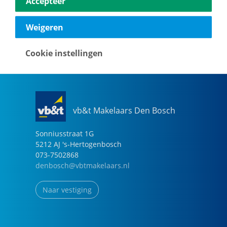
Accepteer
040-2696949
eindhoven@vbtmakelaars.nl
Weigeren
Naar vestiging
Cookie instellingen
vb&t Makelaars Den Bosch
Sonniusstraat
1
G
5212 AJ
's-Hertogenbosch
073-7502868
denbosch@vbtmakelaars.nl
Naar vestiging