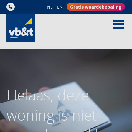
Gratis waardebepaling
NL
|
EN
Helaas, deze
woning is niet