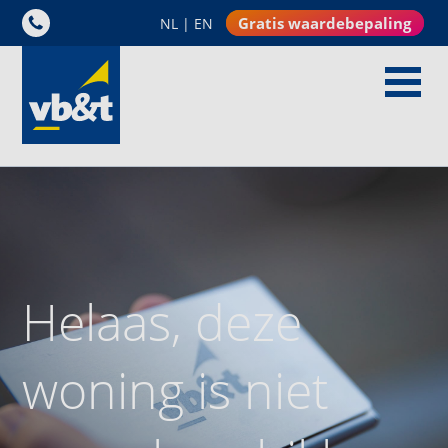
Gratis waardebepaling
NL
|
EN
Helaas, deze
woning is niet