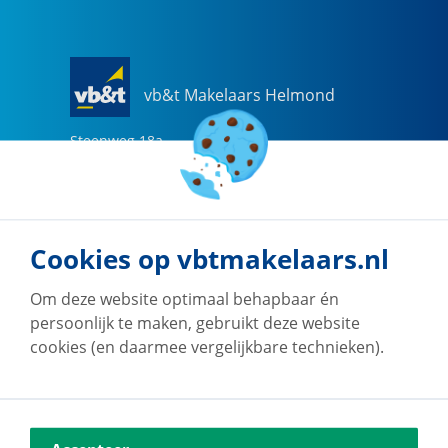
vb&t Makelaars Helmond
Steenweg
18
a
5707 CG
Helmond
0492-505510
helmond@vbtmakelaars.nl
Cookies op vbtmakelaars.nl
Naar vestiging
Om deze website optimaal behapbaar én
persoonlijk te maken, gebruikt deze website
cookies (en daarmee vergelijkbare technieken).
vb&t Makelaars Eindhoven
Vestdijk
180
5611 CZ
Eindhoven