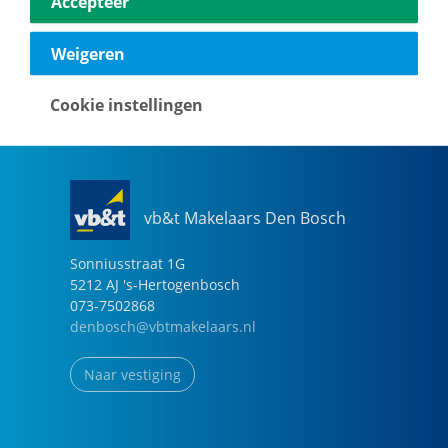
Accepteer
040-2696949
eindhoven@vbtmakelaars.nl
Weigeren
Naar vestiging
Cookie instellingen
vb&t Makelaars Den Bosch
Sonniusstraat
1
G
5212 AJ
's-Hertogenbosch
073-7502868
denbosch@vbtmakelaars.nl
Naar vestiging