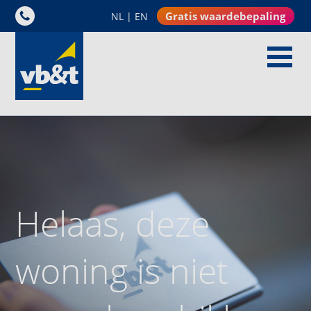
Gratis waardebepaling
NL
|
EN
Helaas, deze
woning is niet