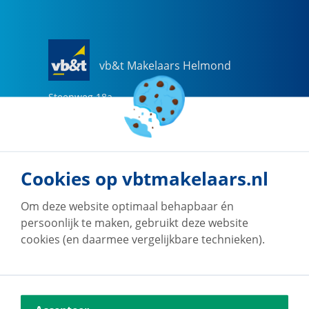
vb&t Makelaars Helmond
Steenweg
18
a
5707 CG
Helmond
0492-505510
helmond@vbtmakelaars.nl
Cookies op vbtmakelaars.nl
Naar vestiging
Om deze website optimaal behapbaar én
persoonlijk te maken, gebruikt deze website
cookies (en daarmee vergelijkbare technieken).
vb&t Makelaars Eindhoven
Vestdijk
180
5611 CZ
Eindhoven