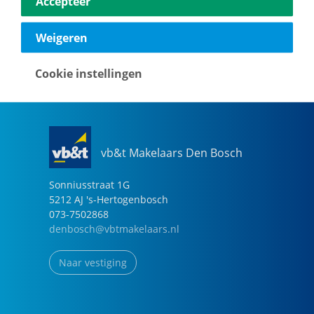
Accepteer
040-2696949
eindhoven@vbtmakelaars.nl
Weigeren
Naar vestiging
Cookie instellingen
vb&t Makelaars Den Bosch
Sonniusstraat
1
G
5212 AJ
's-Hertogenbosch
073-7502868
denbosch@vbtmakelaars.nl
Naar vestiging