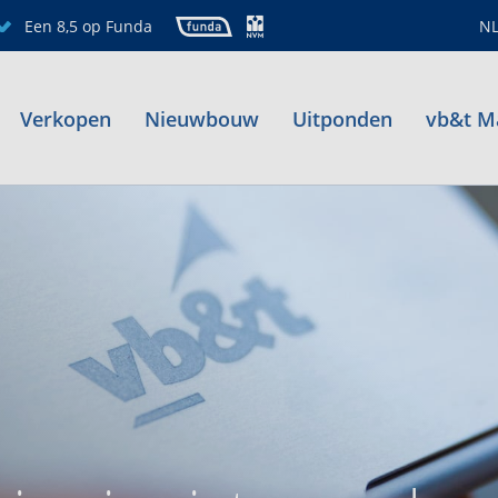
Een 8,5 op Funda
N
Verkopen
Nieuwbouw
Uitponden
vb&t M