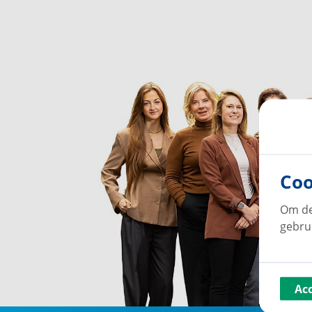
Coo
Om de
gebru
Ac