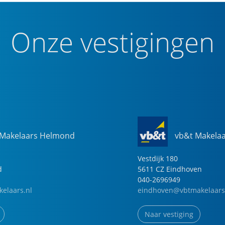
Onze vestigingen
 Makelaars Helmond
vb&t Makela
Vestdijk
180
d
5611 CZ
Eindhoven
040-2696949
elaars.nl
eindhoven@vbtmakelaars
Naar vestiging