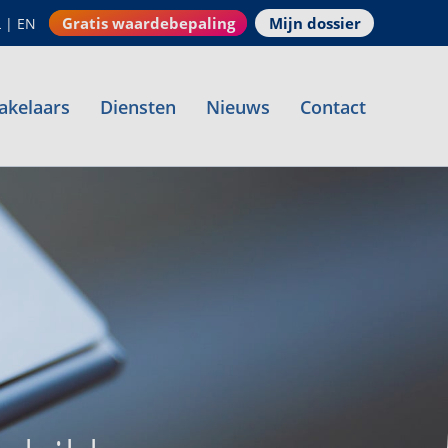
Gratis waardebepaling
Mijn dossier
L
|
EN
akelaars
Diensten
Nieuws
Contact