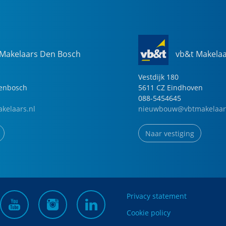
 Makelaars Den Bosch
vb&t Makela
Vestdijk
180
genbosch
5611 CZ
Eindhoven
088-5454645
kelaars.nl
nieuwbouw@vbtmakelaar
Naar vestiging
Privacy statement
Cookie policy