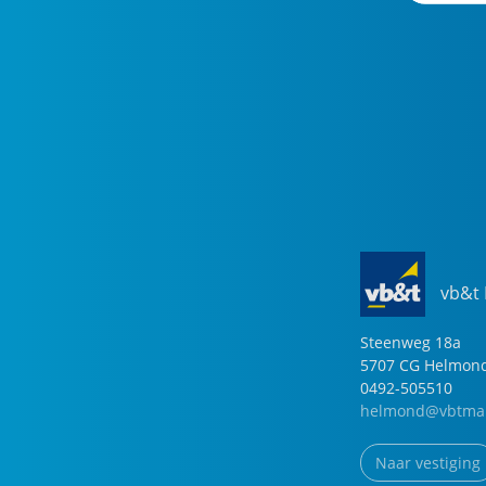
vb&t
Steenweg
18
a
5707 CG
Helmon
0492-505510
helmond@vbtmak
Naar vestiging