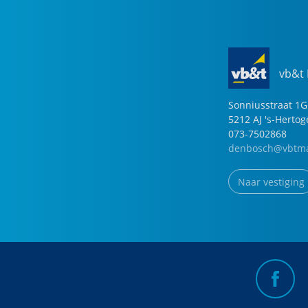
vb&t
Sonniusstraat
1
G
5212 AJ
's-Herto
073-7502868
denbosch@vbtma
Naar vestiging