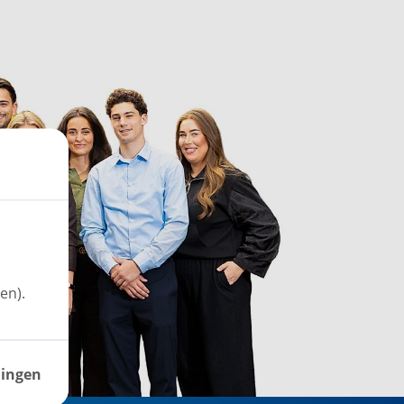
en).
lingen