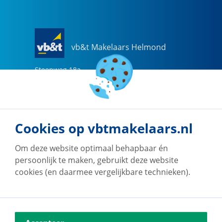
vb&t Makelaars Helmond
Steenweg
18
a
5707 CG
Helmond
0492-505510
helmond@vbtmakelaars.nl
Cookies op vbtmakelaars.nl
Naar vestiging
Om deze website optimaal behapbaar én
persoonlijk te maken, gebruikt deze website
cookies (en daarmee vergelijkbare technieken).
vb&t Makelaars Eindhoven
Vestdijk
180
5611 CZ
Eindhoven