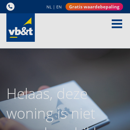
Gratis waardebepaling
NL
|
EN
Helaas, deze
woning is niet