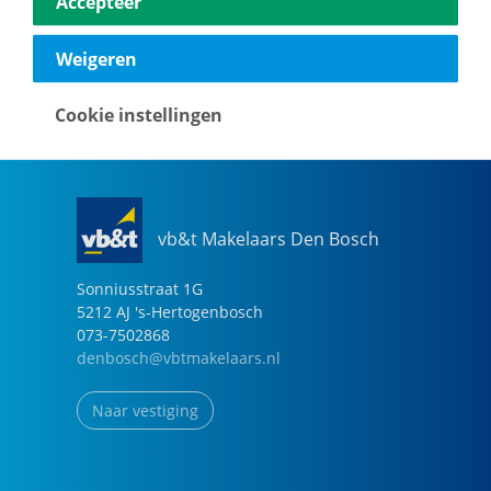
Accepteer
040-2696949
eindhoven@vbtmakelaars.nl
Weigeren
Naar vestiging
Cookie instellingen
vb&t Makelaars Den Bosch
Sonniusstraat
1
G
5212 AJ
's-Hertogenbosch
073-7502868
denbosch@vbtmakelaars.nl
Naar vestiging