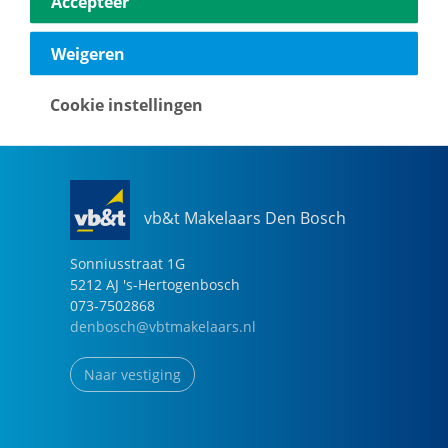
Accepteer
040-2696949
eindhoven@vbtmakelaars.nl
Weigeren
Naar vestiging
Cookie instellingen
vb&t Makelaars Den Bosch
Sonniusstraat
1
G
5212 AJ
's-Hertogenbosch
073-7502868
denbosch@vbtmakelaars.nl
Naar vestiging