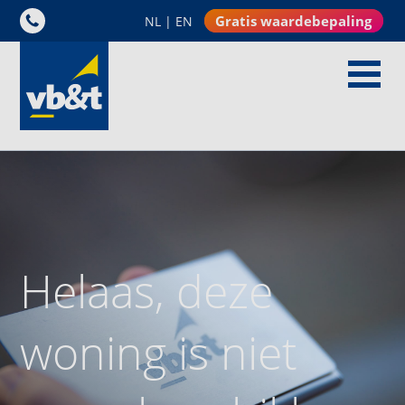
Gratis waardebepaling
NL
|
EN
Helaas, deze
woning is niet