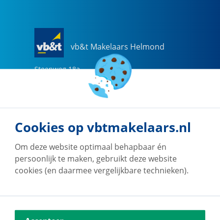
vb&t Makelaars Helmond
Steenweg
18
a
5707 CG
Helmond
0492-505510
helmond@vbtmakelaars.nl
Cookies op vbtmakelaars.nl
Naar vestiging
Om deze website optimaal behapbaar én
persoonlijk te maken, gebruikt deze website
cookies (en daarmee vergelijkbare technieken).
vb&t Makelaars Eindhoven
Vestdijk
180
5611 CZ
Eindhoven