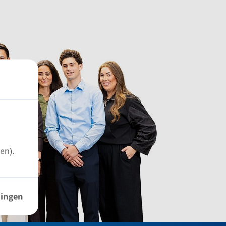
en).
lingen