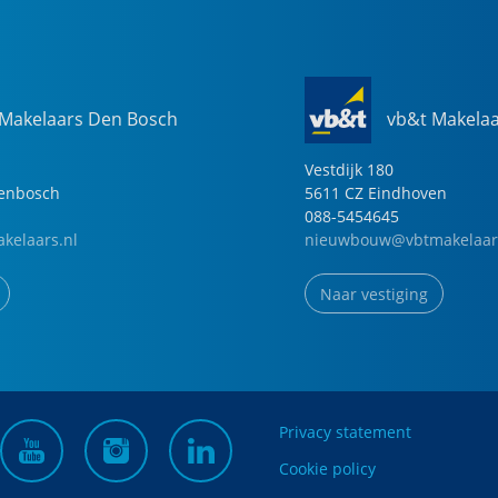
 Makelaars Den Bosch
vb&t Makela
Vestdijk
180
genbosch
5611 CZ
Eindhoven
088-5454645
kelaars.nl
nieuwbouw@vbtmakelaar
Naar vestiging
Privacy statement
Cookie policy