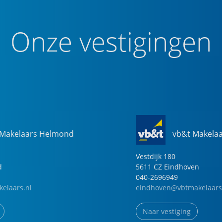
Onze vestigingen
 Makelaars Helmond
vb&t Makela
Vestdijk
180
d
5611 CZ
Eindhoven
040-2696949
elaars.nl
eindhoven@vbtmakelaars
Naar vestiging