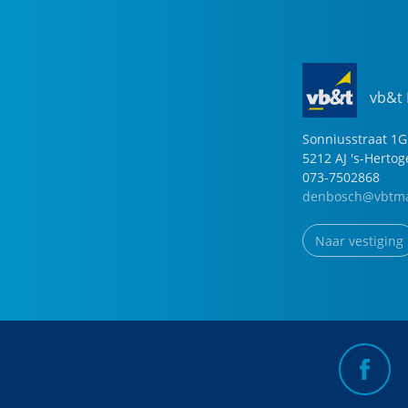
vb&t
Sonniusstraat
1
G
5212 AJ
's-Herto
073-7502868
denbosch@vbtma
Naar vestiging