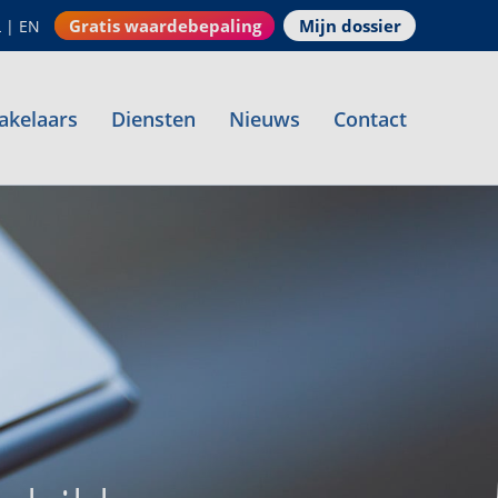
Gratis waardebepaling
Mijn dossier
L
|
EN
akelaars
Diensten
Nieuws
Contact