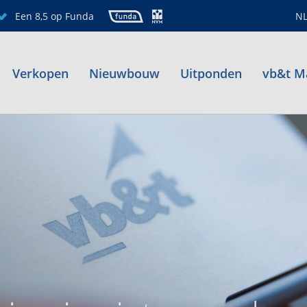
Een 8,5 op Funda
N
Verkopen
Nieuwbouw
Uitponden
vb&t M