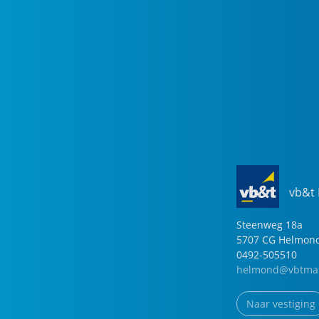
vb&t
Steenweg
18
a
5707 CG
Helmon
0492-505510
helmond@vbtmak
Naar vestiging