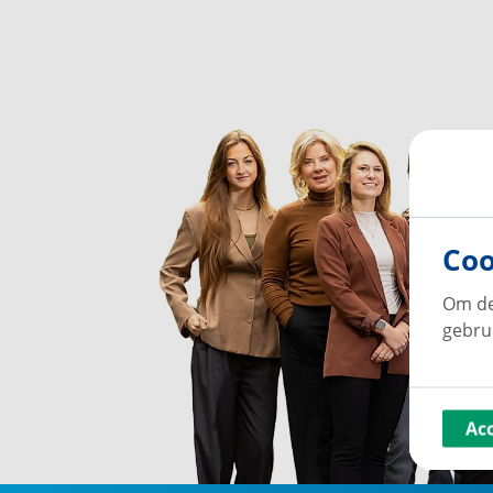
Coo
Om de
gebru
Ac