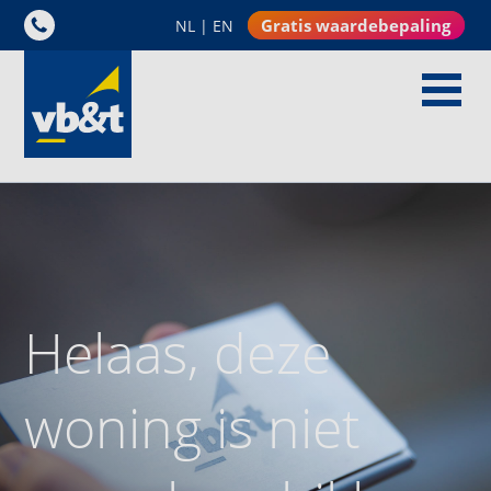
Gratis waardebepaling
NL
|
EN
Helaas, deze
woning is niet