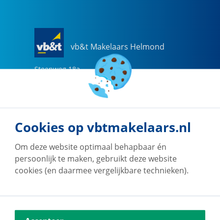
vb&t Makelaars Helmond
Steenweg
18
a
5707 CG
Helmond
0492-505510
helmond@vbtmakelaars.nl
Cookies op vbtmakelaars.nl
Naar vestiging
Om deze website optimaal behapbaar én
persoonlijk te maken, gebruikt deze website
cookies (en daarmee vergelijkbare technieken).
vb&t Makelaars Eindhoven
Vestdijk
180
5611 CZ
Eindhoven