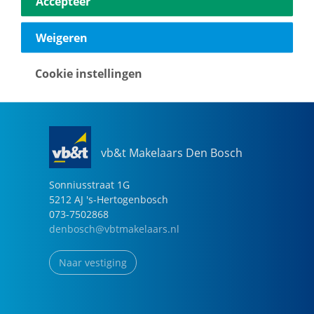
Accepteer
040-2696949
eindhoven@vbtmakelaars.nl
Weigeren
Naar vestiging
Cookie instellingen
vb&t Makelaars Den Bosch
Sonniusstraat
1
G
5212 AJ
's-Hertogenbosch
073-7502868
denbosch@vbtmakelaars.nl
Naar vestiging