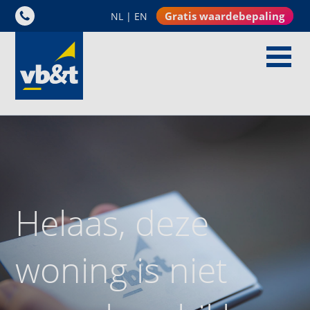
Gratis waardebepaling
NL
|
EN
Helaas, deze
woning is niet