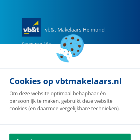
vb&t Makelaars Helmond
Steenweg
18
a
5707 CG
Helmond
0492-505510
helmond@vbtmakelaars.nl
Cookies op vbtmakelaars.nl
Naar vestiging
Om deze website optimaal behapbaar én
persoonlijk te maken, gebruikt deze website
cookies (en daarmee vergelijkbare technieken).
vb&t Makelaars Eindhoven
Vestdijk
180
5611 CZ
Eindhoven