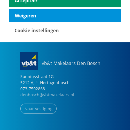
Accepteer
040-2696949
eindhoven@vbtmakelaars.nl
Weigeren
Naar vestiging
Cookie instellingen
vb&t Makelaars Den Bosch
Sonniusstraat
1
G
5212 AJ
's-Hertogenbosch
073-7502868
denbosch@vbtmakelaars.nl
Naar vestiging