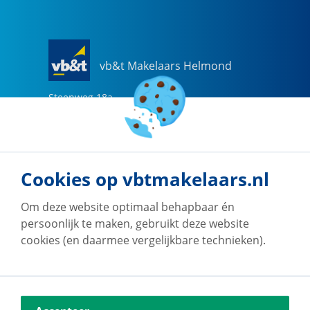
vb&t Makelaars Helmond
Steenweg
18
a
5707 CG
Helmond
0492-505510
helmond@vbtmakelaars.nl
Cookies op vbtmakelaars.nl
Naar vestiging
Om deze website optimaal behapbaar én
persoonlijk te maken, gebruikt deze website
cookies (en daarmee vergelijkbare technieken).
vb&t Makelaars Eindhoven
Vestdijk
180
5611 CZ
Eindhoven