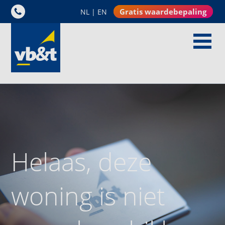
Gratis waardebepaling
NL
|
EN
Helaas, deze
woning is niet