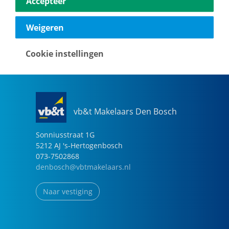
Accepteer
040-2696949
eindhoven@vbtmakelaars.nl
Weigeren
Naar vestiging
Cookie instellingen
vb&t Makelaars Den Bosch
Sonniusstraat
1
G
5212 AJ
's-Hertogenbosch
073-7502868
denbosch@vbtmakelaars.nl
Naar vestiging